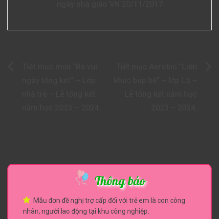
ngày nhà giáo VN 20/11/2017
Điều
Tiết mục múa “Bé vui
Tiết mục Aerobic “Liên
hướng
ngày tổng kết” – Lớp
khúc búp bê” – lớp Lá –
nhà trẻ – Lễ tổng kết
Lễ tổng kết năm học
bài
năm học 2023 – 2024.
2023 – 2024.
viết
Thông báo
Mẫu đơn đề nghị trợ cấp đối với trẻ em là con công
nhân, người lao động tại khu công nghiệp.