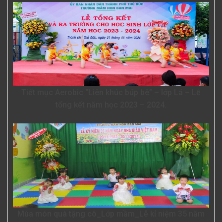
Tiết mục Aerobic “Liên khúc búp bê” – lớp Lá – Lễ
tổng kết năm học 2023 – 2024.
Múa món quà tặng cô_Lớp mầm_Lễ kỉ niệm 35 năm