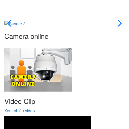
Trường
Tog
Mầm
navi
Non
Camera online
Ban
Mai
Thành
Phố
Thủ
Đức
Video Clip
Xem nhiều video