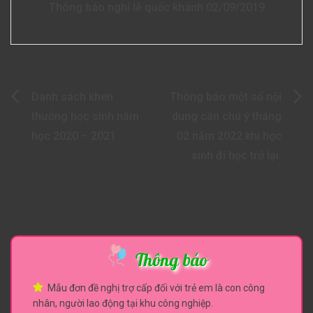
Thông báo nghỉ lễ quốc khánh 02/09/2019
Điều
Danh sách khen
Thông báo một số nội
hướng
thưởng học sinh năm
dung cần chú ý tháng
học 2020 – 2021
02 năm 2022 khi học
bài
sinh đi học trở lại.
viết
Thông báo
Mẫu đơn đề nghị trợ cấp đối với trẻ em là con công
nhân, người lao động tại khu công nghiệp.