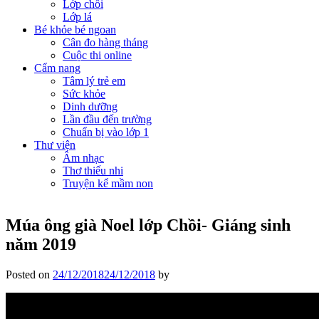
Lớp chồi
Lớp lá
Bé khỏe bé ngoan
Cân đo hàng tháng
Cuộc thi online
Cẩm nang
Tâm lý trẻ em
Sức khỏe
Dinh dưỡng
Lần đầu đến trường
Chuẩn bị vào lớp 1
Thư viện
Âm nhạc
Thơ thiếu nhi
Truyện kể mầm non
Múa ông già Noel lớp Chồi- Giáng sinh
năm 2019
Posted on
24/12/2018
24/12/2018
by