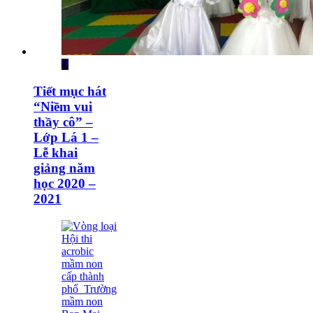
Tiết mục hát
“Niềm vui
thầy cô” –
Lớp Lá 1 –
Lễ khai
giảng năm
học 2020 –
2021