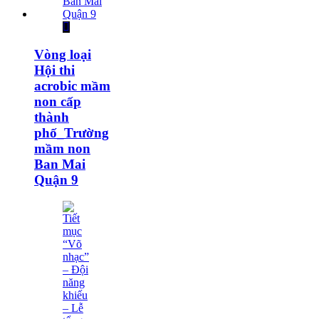
Vòng loại
Hội thi
acrobic mầm
non cấp
thành
phố_Trường
mầm non
Ban Mai
Quận 9