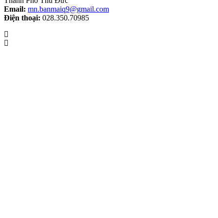
Thành Phố Thủ Đức
Email:
mn.banmaiq9@gmail.com
Điện thoại:
028.350.70985