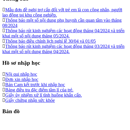
Mẫu đơn đề nghị trợ cấp đối với trẻ em là con công nhân, người
lao động tại khu công nghiệp.
Thông báo một số nội dung phụ huynh cần quan tâm vào tháng
08/2024
Thông báo rút kinh nghiệm các hoạt động tháng 04/2024 và triển
khai một số nội dung tháng 05/2024.
Thông báo điều chỉnh lịch nghỉ lễ 30/04 và 01/05
Thông báo rút kinh nghiệm các hoạt động tháng 03/2024 và triển
khai một số nội dung tháng 04/2024.
Hồ sơ nhập học
Nội qui nhập học
Đơn xin nhập học
Bản Cam kết trước khi nhập học
Bảng điều tra đặc điểm tâm lí của trẻ.
Giấy ủy nhiệm xử lí tình huống khẩn cấp.
Giấy chứng nhận sức khỏe
Bản đồ