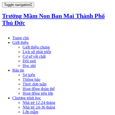
Toggle navigation
Trường Mầm Non Ban Mai Thành Phố
Thủ Đức
Trang chủ
Giới thiệu
Giới thiệu chung
Lịch sử phát triển
Cơ sở vật chất
Đội ngũ
Học phí
Bản tin
Sự kiện
Thông báo
Thực đơn tuần
Hoạt động đoàn thể
Hoạt động trên lớp
Chương trình học
Nhà trẻ 12-24 tháng
Nhà trẻ 24-36 tháng
Lớp mầm