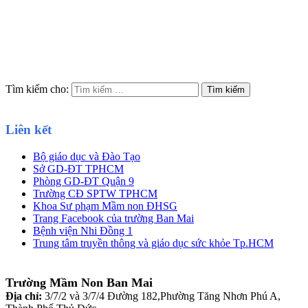
Tìm kiếm cho:
Liên kết
Bộ giáo dục và Đào Tạo
Sở GD-ĐT TPHCM
Phòng GD-ĐT Quận 9
Trường CĐ SPTW TPHCM
Khoa Sư phạm Mầm non ĐHSG
Trang Facebook của trường Ban Mai
Bệnh viện Nhi Đồng 1
Trung tâm truyền thông và giáo dục sức khỏe Tp.HCM
Trường Mầm Non Ban Mai
Địa chỉ:
3/7/2 và 3/7/4 Đường 182,Phường Tăng Nhơn Phú A,