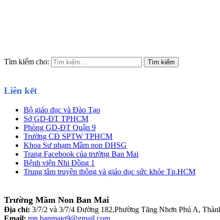
Tìm kiếm cho:
Liên kết
Bộ giáo dục và Đào Tạo
Sở GD-ĐT TPHCM
Phòng GD-ĐT Quận 9
Trường CĐ SPTW TPHCM
Khoa Sư phạm Mầm non ĐHSG
Trang Facebook của trường Ban Mai
Bệnh viện Nhi Đồng 1
Trung tâm truyền thông và giáo dục sức khỏe Tp.HCM
Trường Mầm Non Ban Mai
Địa chỉ:
3/7/2 và 3/7/4 Đường 182,Phường Tăng Nhơn Phú A, Thà
Email:
mn.banmaiq9@gmail.com