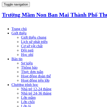
Toggle navigation
Trường Mầm Non Ban Mai Thành Phố Th
Trang chủ
Giới thiệu
Giới thiệu chung
Lịch sử phát triển
Cơ sở vật chất
Đội ngũ
Học phí
Bản tin
Sự kiện
Thông báo
Thực đơn tuần
Hoạt động đoàn thể
Hoạt động trên lớp
Chương trình học
Nhà trẻ 12-24 tháng
Nhà trẻ 24-36 tháng
Lớp mầm
Lớp chồi
Lớp lá