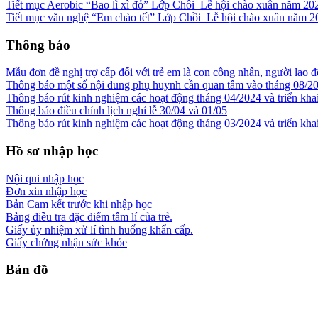
Tiết mục Aerobic “Bao lì xì đỏ” Lớp Chồi_Lễ hội chào xuân năm 20
Tiết mục văn nghệ “Em chào tết” Lớp Chồi_Lễ hội chào xuân năm 2
Thông báo
Mẫu đơn đề nghị trợ cấp đối với trẻ em là con công nhân, người lao đ
Thông báo một số nội dung phụ huynh cần quan tâm vào tháng 08/2
Thông báo rút kinh nghiệm các hoạt động tháng 04/2024 và triển kha
Thông báo điều chỉnh lịch nghỉ lễ 30/04 và 01/05
Thông báo rút kinh nghiệm các hoạt động tháng 03/2024 và triển kha
Hồ sơ nhập học
Nội qui nhập học
Đơn xin nhập học
Bản Cam kết trước khi nhập học
Bảng điều tra đặc điểm tâm lí của trẻ.
Giấy ủy nhiệm xử lí tình huống khẩn cấp.
Giấy chứng nhận sức khỏe
Bản đồ