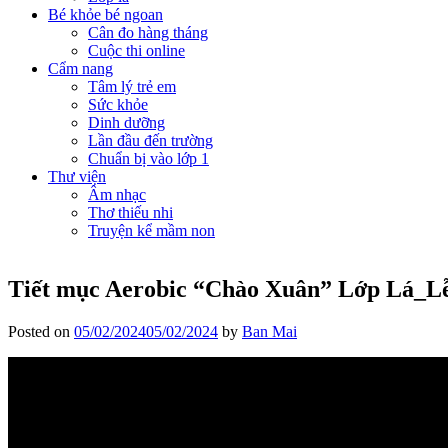
Bé khỏe bé ngoan
Cân đo hàng tháng
Cuộc thi online
Cẩm nang
Tâm lý trẻ em
Sức khỏe
Dinh dưỡng
Lần đầu đến trường
Chuẩn bị vào lớp 1
Thư viện
Âm nhạc
Thơ thiếu nhi
Truyện kể mầm non
Tiết mục Aerobic “Chào Xuân” Lớp Lá_Lễ
Posted on
05/02/2024
05/02/2024
by
Ban Mai