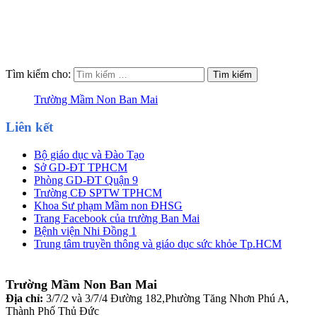
Tìm kiếm cho:
Trường Mầm Non Ban Mai
Liên kết
Bộ giáo dục và Đào Tạo
Sở GD-ĐT TPHCM
Phòng GD-ĐT Quận 9
Trường CĐ SPTW TPHCM
Khoa Sư phạm Mầm non ĐHSG
Trang Facebook của trường Ban Mai
Bệnh viện Nhi Đồng 1
Trung tâm truyền thông và giáo dục sức khỏe Tp.HCM
Trường Mầm Non Ban Mai
Địa chỉ:
3/7/2 và 3/7/4 Đường 182,Phường Tăng Nhơn Phú A,
Thành Phố Thủ Đức