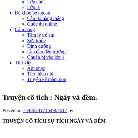
Lớp chồi
Lớp lá
Bé khỏe bé ngoan
Cân đo hàng tháng
Cuộc thi online
Cẩm nang
Tâm lý trẻ em
Sức khỏe
Dinh dưỡng
Lần đầu đến trường
Chuẩn bị vào lớp 1
Thư viện
Âm nhạc
Thơ thiếu nhi
Truyện kể mầm non
Truyện cổ tích : Ngày và đêm.
Posted on
15/08/2017
15/08/2017
by
TRUYỆN CỔ TÍCH
SỰ TÍCH NGÀY VÀ ĐÊM