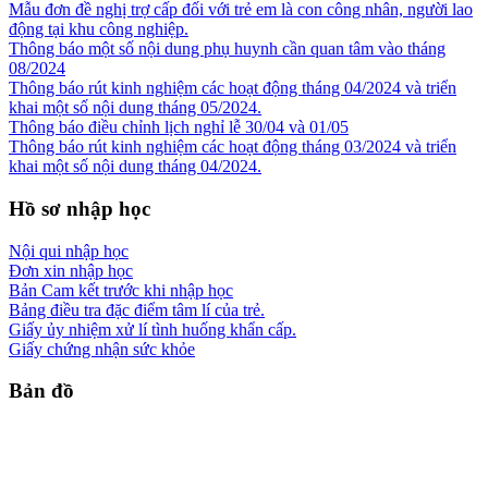
Mẫu đơn đề nghị trợ cấp đối với trẻ em là con công nhân, người lao
động tại khu công nghiệp.
Thông báo một số nội dung phụ huynh cần quan tâm vào tháng
08/2024
Thông báo rút kinh nghiệm các hoạt động tháng 04/2024 và triển
khai một số nội dung tháng 05/2024.
Thông báo điều chỉnh lịch nghỉ lễ 30/04 và 01/05
Thông báo rút kinh nghiệm các hoạt động tháng 03/2024 và triển
khai một số nội dung tháng 04/2024.
Hồ sơ nhập học
Nội qui nhập học
Đơn xin nhập học
Bản Cam kết trước khi nhập học
Bảng điều tra đặc điểm tâm lí của trẻ.
Giấy ủy nhiệm xử lí tình huống khẩn cấp.
Giấy chứng nhận sức khỏe
Bản đồ