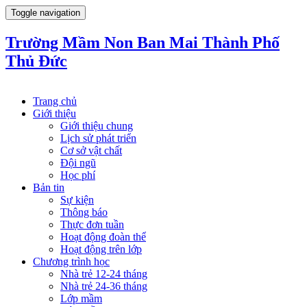
Toggle navigation
Trường Mầm Non Ban Mai Thành Phố
Thủ Đức
Trang chủ
Giới thiệu
Giới thiệu chung
Lịch sử phát triển
Cơ sở vật chất
Đội ngũ
Học phí
Bản tin
Sự kiện
Thông báo
Thực đơn tuần
Hoạt động đoàn thể
Hoạt động trên lớp
Chương trình học
Nhà trẻ 12-24 tháng
Nhà trẻ 24-36 tháng
Lớp mầm