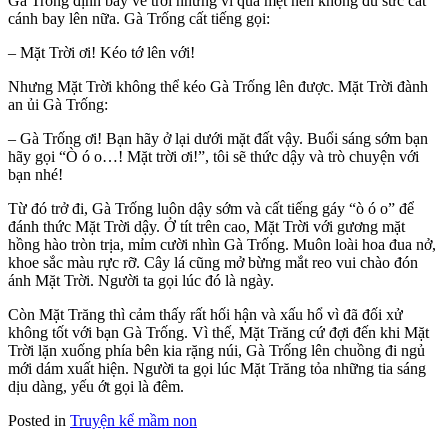
Gà Trống định bay về trời nhưng vì quá mệt nên không đủ sức cất
cánh bay lên nữa. Gà Trống cất tiếng gọi:
– Mặt Trời ơi! Kéo tớ lên với!
Nhưng Mặt Trời không thể kéo Gà Trống lên được. Mặt Trời đành
an ủi Gà Trống:
– Gà Trống ơi! Bạn hãy ở lại dưới mặt đất vậy. Buổi sáng sớm bạn
hãy gọi “Ò ó o…! Mặt trời ơi!”, tôi sẽ thức dậy và trò chuyện với
bạn nhé!
Từ đó trở đi, Gà Trống luôn dậy sớm và cất tiếng gáy “ò ó o” để
đánh thức Mặt Trời dậy. Ở tít trên cao, Mặt Trời với gương mặt
hồng hào tròn trịa, mỉm cười nhìn Gà Trống. Muôn loài hoa đua nở,
khoe sắc màu rực rỡ. Cây lá cũng mở bừng mắt reo vui chào đón
ánh Mặt Trời. Người ta gọi lúc đó là ngày.
Còn Mặt Trăng thì cảm thấy rất hối hận và xấu hổ vì đã đối xử
không tốt với bạn Gà Trống. Vì thế, Mặt Trăng cứ đợi đến khi Mặt
Trời lặn xuống phía bên kia rặng núi, Gà Trống lên chuồng đi ngủ
mới dám xuất hiện. Người ta gọi lúc Mặt Trăng tỏa những tia sáng
dịu dàng, yếu ớt gọi là đêm.
Posted in
Truyện kể mầm non