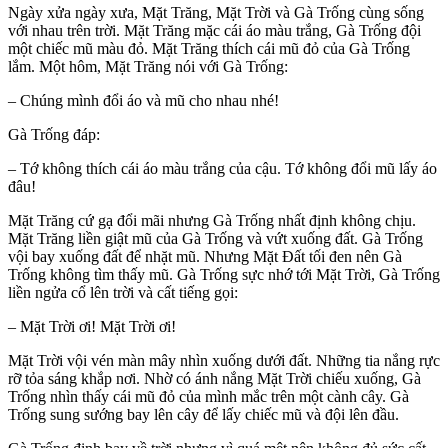
Ngày xửa ngày xưa, Mặt Trăng, Mặt Trời và Gà Trống cùng sống
với nhau trên trời. Mặt Trăng mặc cái áo màu trắng, Gà Trống đội
một chiếc mũ màu đỏ. Mặt Trăng thích cái mũ đỏ của Gà Trống
lắm. Một hôm, Mặt Trăng nói với Gà Trống:
– Chúng mình đổi áo và mũ cho nhau nhé!
Gà Trống đáp:
– Tớ không thích cái áo màu trắng của cậu. Tớ không đổi mũ lấy áo
đâu!
Mặt Trăng cứ gạ đổi mãi nhưng Gà Trống nhất định không chịu.
Mặt Trăng liền giật mũ của Gà Trống và vứt xuống đất. Gà Trống
vội bay xuống đất để nhặt mũ. Nhưng Mặt Đất tối đen nên Gà
Trống không tìm thấy mũ. Gà Trống sực nhớ tới Mặt Trời, Gà Trống
liền ngửa cổ lên trời và cất tiếng gọi:
– Mặt Trời ơi! Mặt Trời ơi!
Mặt Trời vội vén màn mây nhìn xuống dưới đất. Những tia nắng rực
rỡ tỏa sáng khắp nơi. Nhờ có ánh nắng Mặt Trời chiếu xuống, Gà
Trống nhìn thấy cái mũ đỏ của mình mắc trên một cành cây. Gà
Trống sung sướng bay lên cây để lấy chiếc mũ và đội lên đầu.