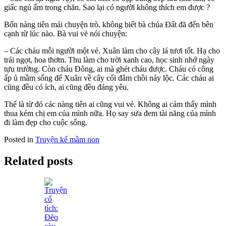
giấc ngủ ấm trong chăn. Sao lại có người không thích em được ?
Bốn nàng tiên mải chuyện trò, không biết bà chúa Đất đã đến bên
cạnh từ lúc nào. Bà vui vẻ nói chuyện:
– Các cháu mỗi người một vẻ. Xuân làm cho cây lá tươi tốt. Hạ cho
trái ngọt, hoa thơm. Thu làm cho trời xanh cao, học sinh nhớ ngày
tựu trường. Còn cháu Đông, ai mà ghét cháu được. Cháu có công
ấp ủ mầm sống để Xuân về cây cối đâm chồi nảy lộc. Các cháu ai
cũng đều có ích, ai cũng đều đáng yêu.
Thế là từ đó các nàng tiên ai cũng vui vẻ. Không ai cảm thấy mình
thua kém chị em của mình nữa. Họ say sưa đem tài năng của mình
đi làm đẹp cho cuộc sống.
Posted in
Truyện kể mầm non
Related posts