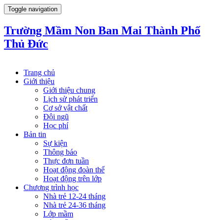
Toggle navigation
Trường Mầm Non Ban Mai Thành Phố
Thủ Đức
Trang chủ
Giới thiệu
Giới thiệu chung
Lịch sử phát triển
Cơ sở vật chất
Đội ngũ
Học phí
Bản tin
Sự kiện
Thông báo
Thực đơn tuần
Hoạt động đoàn thể
Hoạt động trên lớp
Chương trình học
Nhà trẻ 12-24 tháng
Nhà trẻ 24-36 tháng
Lớp mầm