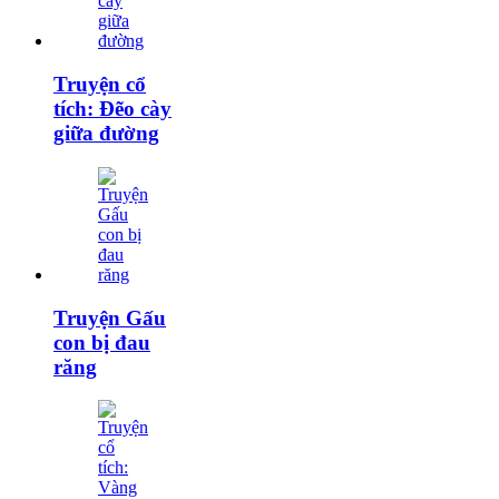
Truyện cổ
tích: Đẽo cày
giữa đường
Truyện Gấu
con bị đau
răng