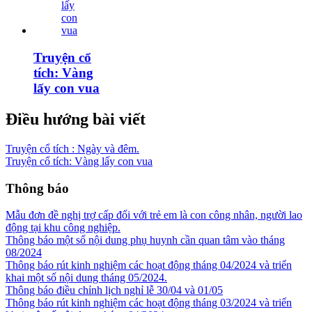
Truyện cổ
tích: Vàng
lấy con vua
Điều hướng bài viết
Truyện cổ tích : Ngày và đêm.
Truyện cổ tích: Vàng lấy con vua
Thông báo
Mẫu đơn đề nghị trợ cấp đối với trẻ em là con công nhân, người lao
động tại khu công nghiệp.
Thông báo một số nội dung phụ huynh cần quan tâm vào tháng
08/2024
Thông báo rút kinh nghiệm các hoạt động tháng 04/2024 và triển
khai một số nội dung tháng 05/2024.
Thông báo điều chỉnh lịch nghỉ lễ 30/04 và 01/05
Thông báo rút kinh nghiệm các hoạt động tháng 03/2024 và triển