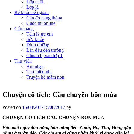
Lớp chồi
Lớp lá
Bé khỏe bé ngoan
Cân đo hàng tháng
Cuộc thi online
Cẩm nang
Tâm lý trẻ em
Sức khỏe
Dinh dưỡng
Lần đầu đến trường
Chuẩn bị vào lớp 1
Thư viện
Âm nhạc
Thơ thiếu nhi
Truyện kể mầm non
Chuyện cổ tích: Câu chuyện bốn mùa
Posted on
15/08/2017
15/08/2017
by
CHUYỆN CỔ TÍCH
CÂU CHUYỆN BỐN MÙA
Vào một ngày đầu năm, bốn nàng tiên Xuân, Hạ, Thu, Đông gặp
nhau ở vườn đào. Các chị em ai cũng phấn khởi vì được gặp lại