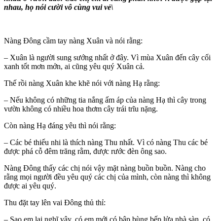
nhau, họ nói cười vô cùng vui v
ẻ\
Nàng Đông cầm tay nàng Xuân và nói rằng:
– Xuân là người sung sướng nhất ở đây. Vì mùa Xuân đến cây cối
xanh tốt mơn mởn, ai cũng yêu quý Xuân cả.
Thế rồi nàng Xuân khe khẽ nói với nàng Hạ rằng:
– Nếu không có những tia nắng ấm áp của nàng Hạ thì cây trong
vườn không có nhiều hoa thơm cây trái trĩu nặng.
Còn nàng Hạ đáng yêu thì nói rằng:
– Các bé thiếu nhi là thích nàng Thu nhất. Vì có nàng Thu các bé
được phá cỗ đêm trăng rằm, được rước đèn ông sao.
Nàng Đông thấy các chị nói vậy mặt nàng buồn buồn. Nàng cho
rằng mọi người đều yêu quý các chị của mình, còn nàng thì không
được ai yêu quý.
Thu đặt tay lên vai Đông thủ thỉ:
– Sao em lại nghĩ vậy, có em mới có bập bùng bếp lửa nhà sàn, có