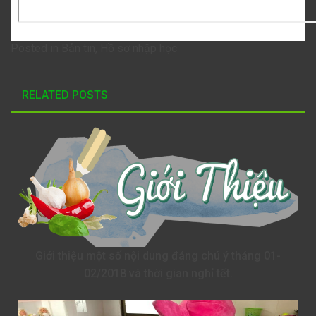
Posted in
Bản tin
,
Hồ sơ nhập học
RELATED POSTS
Giới thiệu một số nội dung đáng chú ý tháng 01-
02/2018 và thời gian nghỉ tết.