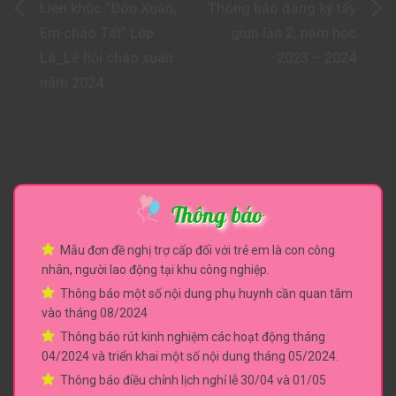
Điều
Liên khúc “Đón Xuân,
Thông báo đăng ký tẩy
hướng
Em chào Tết” Lớp
giun lần 2, năm học
Lá_Lễ hội chào xuân
2023 – 2024
bài
năm 2024.
viết
Thông báo
Mẫu đơn đề nghị trợ cấp đối với trẻ em là con công
nhân, người lao động tại khu công nghiệp.
Thông báo một số nội dung phụ huynh cần quan tâm
vào tháng 08/2024
Thông báo rút kinh nghiệm các hoạt động tháng
04/2024 và triển khai một số nội dung tháng 05/2024.
Thông báo điều chỉnh lịch nghỉ lễ 30/04 và 01/05