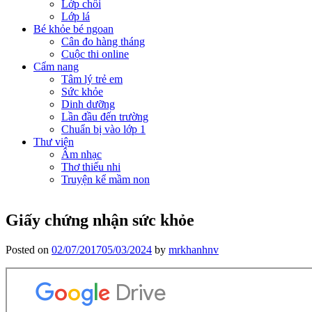
Lớp chồi
Lớp lá
Bé khỏe bé ngoan
Cân đo hàng tháng
Cuộc thi online
Cẩm nang
Tâm lý trẻ em
Sức khỏe
Dinh dưỡng
Lần đầu đến trường
Chuẩn bị vào lớp 1
Thư viện
Âm nhạc
Thơ thiếu nhi
Truyện kể mầm non
Giấy chứng nhận sức khỏe
Posted on
02/07/2017
05/03/2024
by
mrkhanhnv