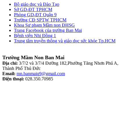
Bộ giáo dục và Đào Tạo
Sở GD-ĐT TPHCM
Phòng GD-ĐT Quận 9
Trường CĐ SPTW TPHCM
Khoa Sư phạm Mầm non ĐHSG
Trang Facebook của trường Ban Mai
Bệnh viện Nhi Đồng 1
Trung tâm truyền thông và giáo dục sức khỏe Tp.HCM
Trường Mầm Non Ban Mai
Địa chỉ:
3/7/2 và 3/7/4 Đường 182,Phường Tăng Nhơn Phú A,
Thành Phố Thủ Đức
Email:
mn.banmaiq9@gmail.com
Điện thoại:
028.350.70985