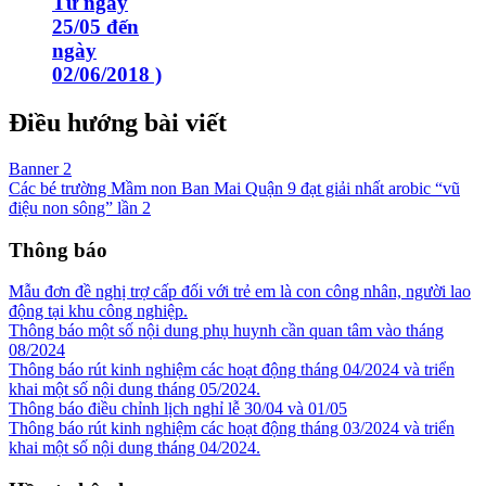
Từ ngày
25/05 đến
ngày
02/06/2018 )
Điều hướng bài viết
Banner 2
Các bé trường Mầm non Ban Mai Quận 9 đạt giải nhất arobic “vũ
điệu non sông” lần 2
Thông báo
Mẫu đơn đề nghị trợ cấp đối với trẻ em là con công nhân, người lao
động tại khu công nghiệp.
Thông báo một số nội dung phụ huynh cần quan tâm vào tháng
08/2024
Thông báo rút kinh nghiệm các hoạt động tháng 04/2024 và triển
khai một số nội dung tháng 05/2024.
Thông báo điều chỉnh lịch nghỉ lễ 30/04 và 01/05
Thông báo rút kinh nghiệm các hoạt động tháng 03/2024 và triển
khai một số nội dung tháng 04/2024.