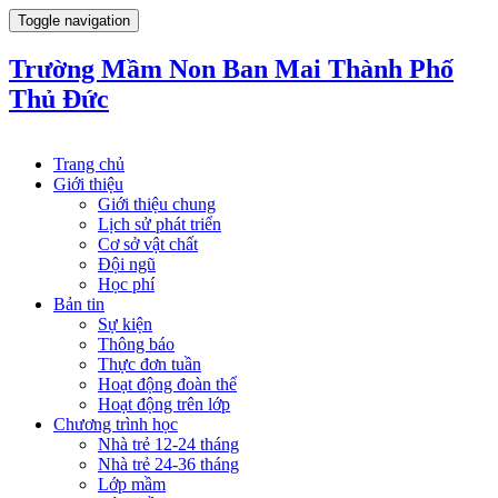
Toggle navigation
Trường Mầm Non Ban Mai Thành Phố
Thủ Đức
Trang chủ
Giới thiệu
Giới thiệu chung
Lịch sử phát triển
Cơ sở vật chất
Đội ngũ
Học phí
Bản tin
Sự kiện
Thông báo
Thực đơn tuần
Hoạt động đoàn thể
Hoạt động trên lớp
Chương trình học
Nhà trẻ 12-24 tháng
Nhà trẻ 24-36 tháng
Lớp mầm