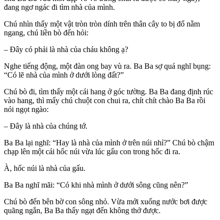
đang ngơ ngác đi tìm nhà của mình.
Chú nhìn thấy một vật tròn tròn dính trên thân cây to bị đổ nằm
ngang, chú liền bò đến hỏi:
– Đây có phải là nhà của cháu không ạ?
Nghe tiếng động, một đàn ong bay vù ra. Ba Ba sợ quá nghĩ bụng:
“Có lẽ nhà của mình ở dưới lòng đất?”
Chú bò đi, tìm thấy một cái hang ở góc tường. Ba Ba đang định rúc
vào hang, thì mấy chú chuột con chui ra, chít chít chào Ba Ba rồi
nói ngọt ngào:
– Đây là nhà của chúng tớ.
Ba Ba lại nghĩ: “Hay là nhà của mình ở trên núi nhỉ?” Chú bò chậm
chạp lên một cái hốc núi vừa lúc gấu con trong hốc đi ra.
À, hốc núi là nhà của gấu.
Ba Ba nghĩ mãi: “Có khi nhà mình ở dưới sông cũng nên?”
Chú bò đến bên bờ con sông nhỏ. Vừa mới xuống nước bơi được
quãng ngắn, Ba Ba thấy ngạt đến không thở được.