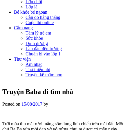
Lớp chồi
Lớp lá
Bé khỏe bé ngoan
Cân đo hàng tháng
Cuộc thi online
Cẩm nang
Tâm lý trẻ em
Sức khỏe
Dinh dưỡng
Lần đầu đến trường
Chuẩn bị vào lớp 1
Thư viện
Âm nhạc
Thơ thiếu nhi
Truyện kể mầm non
Truyện Baba đi tìm nhà
Posted on
15/08/2017
by
Trời mùa thu mát rượi, nắng sớm lung linh chiếu trên mặt đất. Một
chú Ba Ba vừa mới đạp vỡ vỏ trứng chui ra được có mấy ngày,