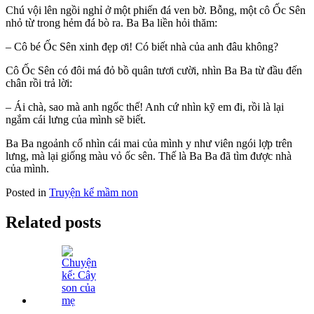
Chú vội lên ngồi nghỉ ở một phiến đá ven bờ. Bỗng, một cô Ốc Sên
nhỏ từ trong hẻm đá bò ra. Ba Ba liền hỏi thăm:
– Cô bé Ốc Sên xinh đẹp ơi! Có biết nhà của anh đâu không?
Cô Ốc Sên có đôi má đỏ bồ quân tươi cười, nhìn Ba Ba từ đầu đến
chân rồi trả lời:
– Ái chà, sao mà anh ngốc thế! Anh cứ nhìn kỹ em đi, rồi là lại
ngắm cái lưng của mình sẽ biết.
Ba Ba ngoảnh cổ nhìn cái mai của mình y như viên ngói lợp trên
lưng, mà lại giống màu vỏ ốc sên. Thế là Ba Ba đã tìm được nhà
của mình.
Posted in
Truyện kể mầm non
Related posts