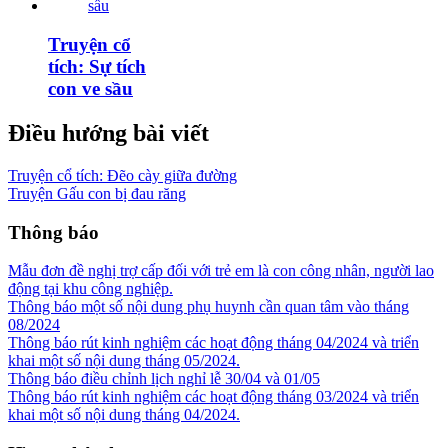
Truyện cổ
tích: Sự tích
con ve sầu
Điều hướng bài viết
Truyện cổ tích: Đẽo cày giữa đường
Truyện Gấu con bị đau răng
Thông báo
Mẫu đơn đề nghị trợ cấp đối với trẻ em là con công nhân, người lao
động tại khu công nghiệp.
Thông báo một số nội dung phụ huynh cần quan tâm vào tháng
08/2024
Thông báo rút kinh nghiệm các hoạt động tháng 04/2024 và triển
khai một số nội dung tháng 05/2024.
Thông báo điều chỉnh lịch nghỉ lễ 30/04 và 01/05
Thông báo rút kinh nghiệm các hoạt động tháng 03/2024 và triển
khai một số nội dung tháng 04/2024.