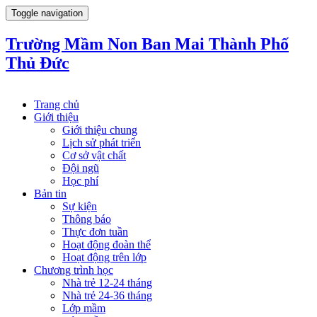
Toggle navigation
Trường Mầm Non Ban Mai Thành Phố
Thủ Đức
Trang chủ
Giới thiệu
Giới thiệu chung
Lịch sử phát triển
Cơ sở vật chất
Đội ngũ
Học phí
Bản tin
Sự kiện
Thông báo
Thực đơn tuần
Hoạt động đoàn thể
Hoạt động trên lớp
Chương trình học
Nhà trẻ 12-24 tháng
Nhà trẻ 24-36 tháng
Lớp mầm