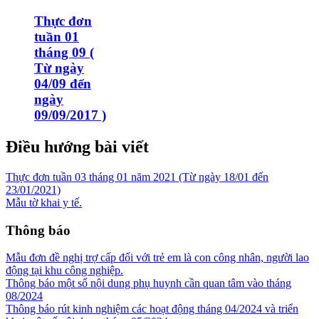
Thực đơn
tuần 01
tháng 09 (
Từ ngày
04/09 đến
ngày
09/09/2017 )
Điều hướng bài viết
Thực đơn tuần 03 tháng 01 năm 2021 (Từ ngày 18/01 đến
23/01/2021)
Mẫu tờ khai y tế.
Thông báo
Mẫu đơn đề nghị trợ cấp đối với trẻ em là con công nhân, người lao
động tại khu công nghiệp.
Thông báo một số nội dung phụ huynh cần quan tâm vào tháng
08/2024
Thông báo rút kinh nghiệm các hoạt động tháng 04/2024 và triển