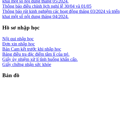
khai một số nội dung tháng 05/2024.
Thông báo điều chỉnh lịch nghỉ lễ 30/04 và 01/05
Thông báo rút kinh nghiệm các hoạt động tháng 03/2024 và triển
khai một số nội dung tháng 04/2024.
Hồ sơ nhập học
Nội qui nhập học
Đơn xin nhập học
Bản Cam kết trước khi nhập học
Bảng điều tra đặc điểm tâm lí của trẻ.
Giấy ủy nhiệm xử lí tình huống khẩn cấp.
Giấy chứng nhận sức khỏe
Bản đồ