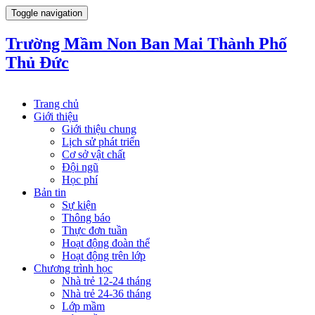
Toggle navigation
Trường Mầm Non Ban Mai Thành Phố
Thủ Đức
Trang chủ
Giới thiệu
Giới thiệu chung
Lịch sử phát triển
Cơ sở vật chất
Đội ngũ
Học phí
Bản tin
Sự kiện
Thông báo
Thực đơn tuần
Hoạt động đoàn thể
Hoạt động trên lớp
Chương trình học
Nhà trẻ 12-24 tháng
Nhà trẻ 24-36 tháng
Lớp mầm