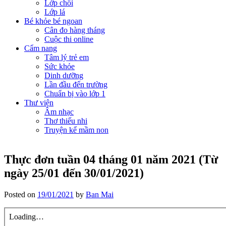
Lớp chồi
Lớp lá
Bé khỏe bé ngoan
Cân đo hàng tháng
Cuộc thi online
Cẩm nang
Tâm lý trẻ em
Sức khỏe
Dinh dưỡng
Lần đầu đến trường
Chuẩn bị vào lớp 1
Thư viện
Âm nhạc
Thơ thiếu nhi
Truyện kể mầm non
Thực đơn tuần 04 tháng 01 năm 2021 (Từ
ngày 25/01 đến 30/01/2021)
Posted on
19/01/2021
by
Ban Mai