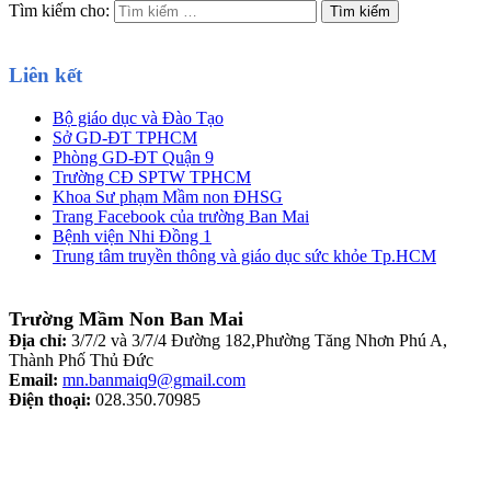
Tìm kiếm cho:
Liên kết
Bộ giáo dục và Đào Tạo
Sở GD-ĐT TPHCM
Phòng GD-ĐT Quận 9
Trường CĐ SPTW TPHCM
Khoa Sư phạm Mầm non ĐHSG
Trang Facebook của trường Ban Mai
Bệnh viện Nhi Đồng 1
Trung tâm truyền thông và giáo dục sức khỏe Tp.HCM
Trường Mầm Non Ban Mai
Địa chỉ:
3/7/2 và 3/7/4 Đường 182,Phường Tăng Nhơn Phú A,
Thành Phố Thủ Đức
Email:
mn.banmaiq9@gmail.com
Điện thoại:
028.350.70985