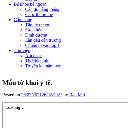
Bé khỏe bé ngoan
Cân đo hàng tháng
Cuộc thi online
Cẩm nang
Tâm lý trẻ em
Sức khỏe
Dinh dưỡng
Lần đầu đến trường
Chuẩn bị vào lớp 1
Thư viện
Âm nhạc
Thơ thiếu nhi
Truyện kể mầm non
Mẫu tờ khai y tế.
Posted on
26/02/2021
26/02/2021
by
Ban Mai