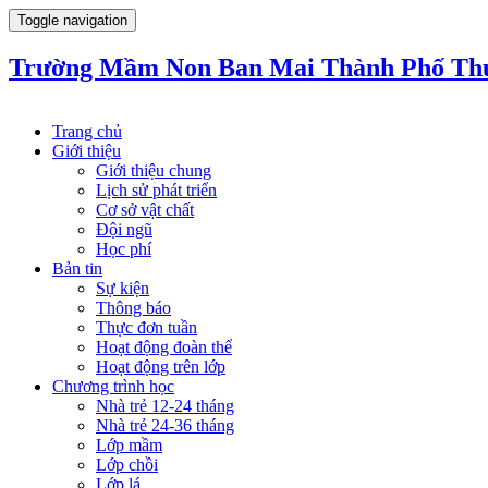
Toggle navigation
Trường Mầm Non Ban Mai Thành Phố Th
Trang chủ
Giới thiệu
Giới thiệu chung
Lịch sử phát triển
Cơ sở vật chất
Đội ngũ
Học phí
Bản tin
Sự kiện
Thông báo
Thực đơn tuần
Hoạt động đoàn thể
Hoạt động trên lớp
Chương trình học
Nhà trẻ 12-24 tháng
Nhà trẻ 24-36 tháng
Lớp mầm
Lớp chồi
Lớp lá