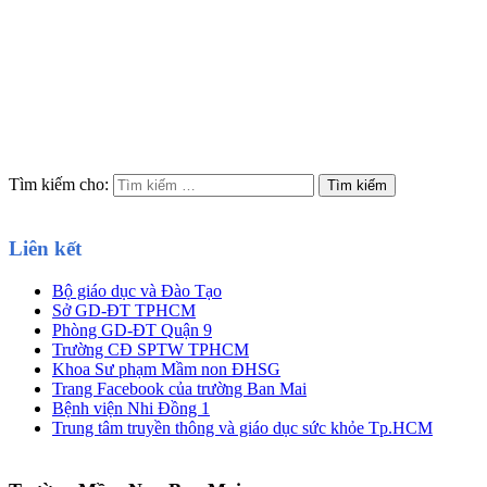
Tìm kiếm cho:
Liên kết
Bộ giáo dục và Đào Tạo
Sở GD-ĐT TPHCM
Phòng GD-ĐT Quận 9
Trường CĐ SPTW TPHCM
Khoa Sư phạm Mầm non ĐHSG
Trang Facebook của trường Ban Mai
Bệnh viện Nhi Đồng 1
Trung tâm truyền thông và giáo dục sức khỏe Tp.HCM