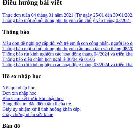
Điều hướng bài viết
Thực đơn tuần 04 tháng 01 năm 2021 (Từ ngày 25/01 đến 30/01/202
Thông báo một số nội dung phụ huynh cần chú ý vào tháng 03/2021
Thông báo
Mẫu đơn đề nghị trợ cấp đối với trẻ em là con công nhân, người lao đ
Thông báo một số nội dung phụ huynh cần quan tâm vào tháng 08/2
Thông báo rút kinh nghiệm các hoạt động tháng 04/2024 và triển kha
Thông báo điều chỉnh lịch nghỉ lễ 30/04 và 01/05
Thông báo rút kinh nghiệm các hoạt động tháng 03/2024 và triển kha
Hồ sơ nhập học
Nội qui nhập học
Đơn xin nhập học
Bản Cam kết trước khi nhập học
Bảng điều tra đặc điểm tâm lí của trẻ.
Giấy ủy nhiệm xử lí tình huống khẩn cấp.
Giấy chứng nhận sức khỏe
Bản đồ