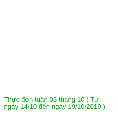
Trường
Toggl
Mầm
naviga
Non
Ban
Mai
Thành
Phố
Thủ
Đức
Thực đơn tuần 03 tháng 10 ( Từ
ngày 14/10 đến ngày 19/10/2019 )