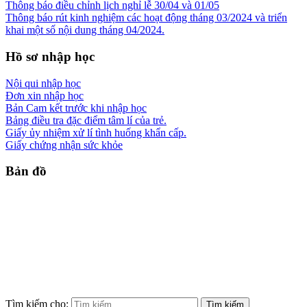
Thông báo điều chỉnh lịch nghỉ lễ 30/04 và 01/05
Thông báo rút kinh nghiệm các hoạt động tháng 03/2024 và triển
khai một số nội dung tháng 04/2024.
Hồ sơ nhập học
Nội qui nhập học
Đơn xin nhập học
Bản Cam kết trước khi nhập học
Bảng điều tra đặc điểm tâm lí của trẻ.
Giấy ủy nhiệm xử lí tình huống khẩn cấp.
Giấy chứng nhận sức khỏe
Bản đồ
Tìm kiếm cho: