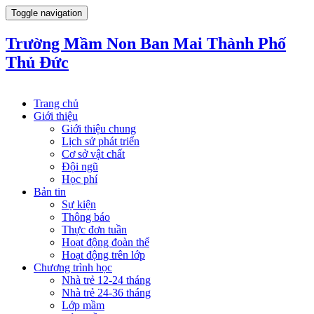
Toggle navigation
Trường Mầm Non Ban Mai Thành Phố
Thủ Đức
Trang chủ
Giới thiệu
Giới thiệu chung
Lịch sử phát triển
Cơ sở vật chất
Đội ngũ
Học phí
Bản tin
Sự kiện
Thông báo
Thực đơn tuần
Hoạt động đoàn thể
Hoạt động trên lớp
Chương trình học
Nhà trẻ 12-24 tháng
Nhà trẻ 24-36 tháng
Lớp mầm