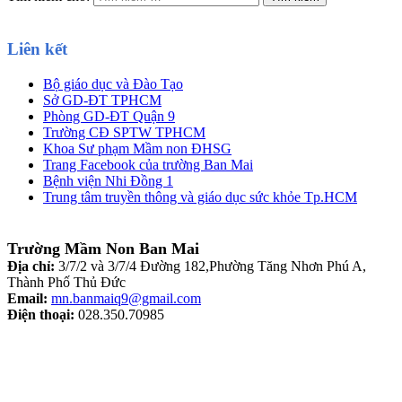
Liên kết
Bộ giáo dục và Đào Tạo
Sở GD-ĐT TPHCM
Phòng GD-ĐT Quận 9
Trường CĐ SPTW TPHCM
Khoa Sư phạm Mầm non ĐHSG
Trang Facebook của trường Ban Mai
Bệnh viện Nhi Đồng 1
Trung tâm truyền thông và giáo dục sức khỏe Tp.HCM
Trường Mầm Non Ban Mai
Địa chỉ:
3/7/2 và 3/7/4 Đường 182,Phường Tăng Nhơn Phú A,
Thành Phố Thủ Đức
Email:
mn.banmaiq9@gmail.com
Điện thoại:
028.350.70985