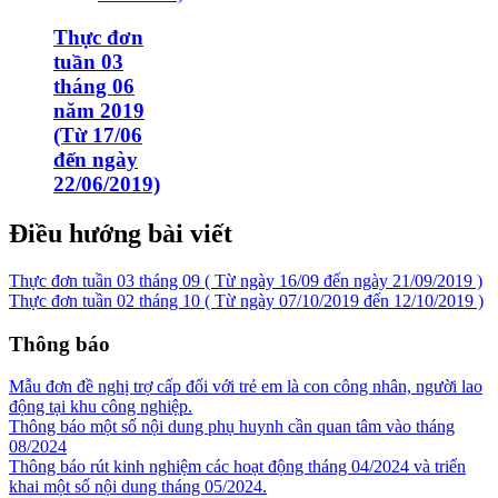
Thực đơn
tuần 03
tháng 06
năm 2019
(Từ 17/06
đến ngày
22/06/2019)
Điều hướng bài viết
Thực đơn tuần 03 tháng 09 ( Từ ngày 16/09 đến ngày 21/09/2019 )
Thực đơn tuần 02 tháng 10 ( Từ ngày 07/10/2019 đến 12/10/2019 )
Thông báo
Mẫu đơn đề nghị trợ cấp đối với trẻ em là con công nhân, người lao
động tại khu công nghiệp.
Thông báo một số nội dung phụ huynh cần quan tâm vào tháng
08/2024
Thông báo rút kinh nghiệm các hoạt động tháng 04/2024 và triển
khai một số nội dung tháng 05/2024.