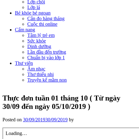
Lớp chồi
Lớp lá
Bé khỏe bé ngoan
Cân đo hàng tháng
Cuộc thi online
Cẩm nang
Tâm lý trẻ em
Sức khỏe
Dinh dưỡng
Lần đầu đến trường
Chuẩn bị vào lớp 1
Thư viện
Âm nhạc
Thơ thiếu nhi
Truyện kể mầm non
Thực đơn tuần 01 tháng 10 ( Từ ngày
30/09 đến ngày 05/10/2019 )
Posted on
30/09/2019
30/09/2019
by