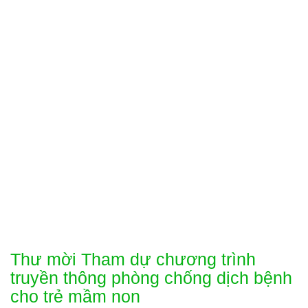
Trường
Toggl
Mầm
naviga
Non
Ban
Mai
Thành
Phố
Thủ
Đức
Thư mời Tham dự chương trình
truyền thông phòng chống dịch bệnh
cho trẻ mầm non