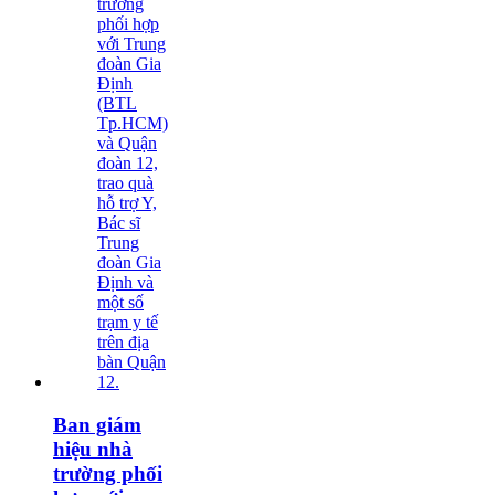
Ban giám
hiệu nhà
trường phối