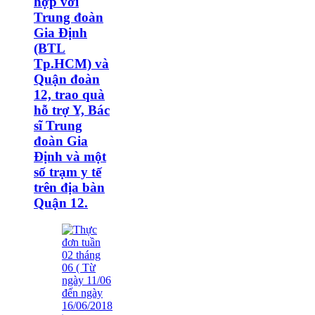
hợp với
Trung đoàn
Gia Định
(BTL
Tp.HCM) và
Quận đoàn
12, trao quà
hỗ trợ Y, Bác
sĩ Trung
đoàn Gia
Định và một
số trạm y tế
trên địa bàn
Quận 12.