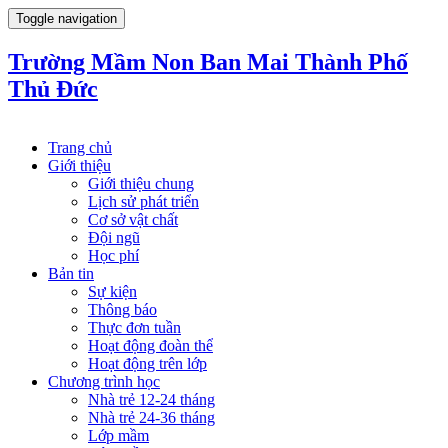
Toggle navigation
Trường Mầm Non Ban Mai Thành Phố
Thủ Đức
Trang chủ
Giới thiệu
Giới thiệu chung
Lịch sử phát triển
Cơ sở vật chất
Đội ngũ
Học phí
Bản tin
Sự kiện
Thông báo
Thực đơn tuần
Hoạt động đoàn thể
Hoạt động trên lớp
Chương trình học
Nhà trẻ 12-24 tháng
Nhà trẻ 24-36 tháng
Lớp mầm