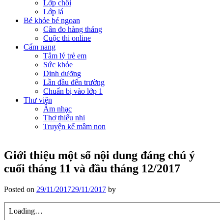
Lớp chồi
Lớp lá
Bé khỏe bé ngoan
Cân đo hàng tháng
Cuộc thi online
Cẩm nang
Tâm lý trẻ em
Sức khỏe
Dinh dưỡng
Lần đầu đến trường
Chuẩn bị vào lớp 1
Thư viện
Âm nhạc
Thơ thiếu nhi
Truyện kể mầm non
Giới thiệu một số nội dung đáng chú ý
cuối tháng 11 và đầu tháng 12/2017
Posted on
29/11/2017
29/11/2017
by