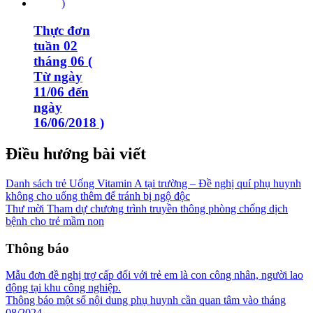
Thực đơn
tuần 02
tháng 06 (
Từ ngày
11/06 đến
ngày
16/06/2018 )
Điều hướng bài viết
Danh sách trẻ Uống Vitamin A tại trường – Đề nghị quí phụ huynh
không cho uống thêm để tránh bị ngộ độc
Thư mời Tham dự chương trình truyền thông phòng chống dịch
bệnh cho trẻ mầm non
Thông báo
Mẫu đơn đề nghị trợ cấp đối với trẻ em là con công nhân, người lao
động tại khu công nghiệp.
Thông báo một số nội dung phụ huynh cần quan tâm vào tháng
08/2024