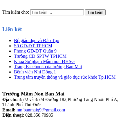
Tìm kiếm cho:
Liên kết
Bộ giáo dục và Đào Tạo
Sở GD-ĐT TPHCM
Phòng GD-ĐT Quận 9
Trường CĐ SPTW TPHCM
Khoa Sư phạm Mầm non ĐHSG
Trang Facebook của trường Ban Mai
Bệnh viện Nhi Đồng 1
Trung tâm truyền thông và giáo dục sức khỏe Tp.HCM
Trường Mầm Non Ban Mai
Địa chỉ:
3/7/2 và 3/7/4 Đường 182,Phường Tăng Nhơn Phú A,
Thành Phố Thủ Đức
Email:
mn.banmaiq9@gmail.com
Điện thoại:
028.350.70985