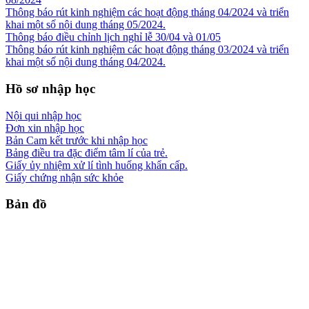
Thông báo rút kinh nghiệm các hoạt động tháng 04/2024 và triển
khai một số nội dung tháng 05/2024.
Thông báo điều chỉnh lịch nghỉ lễ 30/04 và 01/05
Thông báo rút kinh nghiệm các hoạt động tháng 03/2024 và triển
khai một số nội dung tháng 04/2024.
Hồ sơ nhập học
Nội qui nhập học
Đơn xin nhập học
Bản Cam kết trước khi nhập học
Bảng điều tra đặc điểm tâm lí của trẻ.
Giấy ủy nhiệm xử lí tình huống khẩn cấp.
Giấy chứng nhận sức khỏe
Bản đồ