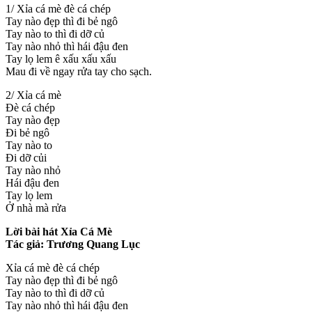
1/ Xỉa cá mè đè cá chép
Tay nào đẹp thì đi bẻ ngô
Tay nào to thì đi dỡ củ
Tay nào nhỏ thì hái đậu đen
Tay lọ lem ê xấu xấu xấu
Mau đi về ngay rửa tay cho sạch.
2/ Xỉa cá mè
Đè cá chép
Tay nào đẹp
Đi bẻ ngô
Tay nào to
Đi dỡ củi
Tay nào nhỏ
Hái đậu đen
Tay lọ lem
Ở nhà mà rửa
Lời bài hát Xỉa Cá Mè
Tác giả: Trương Quang Lục
Xỉa cá mè đè cá chép
Tay nào đẹp thì đi bẻ ngô
Tay nào to thì đi dỡ củ
Tay nào nhỏ thì hái đậu đen