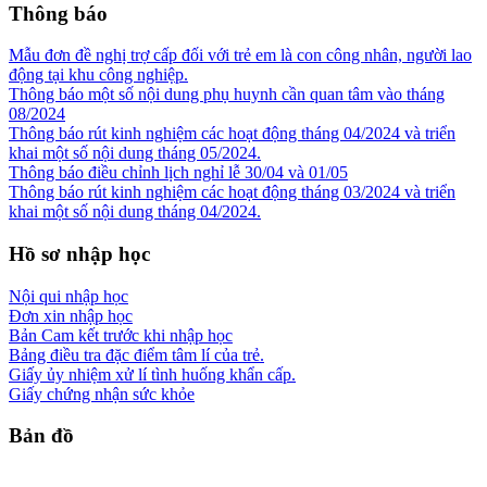
Thông báo
Mẫu đơn đề nghị trợ cấp đối với trẻ em là con công nhân, người lao
động tại khu công nghiệp.
Thông báo một số nội dung phụ huynh cần quan tâm vào tháng
08/2024
Thông báo rút kinh nghiệm các hoạt động tháng 04/2024 và triển
khai một số nội dung tháng 05/2024.
Thông báo điều chỉnh lịch nghỉ lễ 30/04 và 01/05
Thông báo rút kinh nghiệm các hoạt động tháng 03/2024 và triển
khai một số nội dung tháng 04/2024.
Hồ sơ nhập học
Nội qui nhập học
Đơn xin nhập học
Bản Cam kết trước khi nhập học
Bảng điều tra đặc điểm tâm lí của trẻ.
Giấy ủy nhiệm xử lí tình huống khẩn cấp.
Giấy chứng nhận sức khỏe
Bản đồ