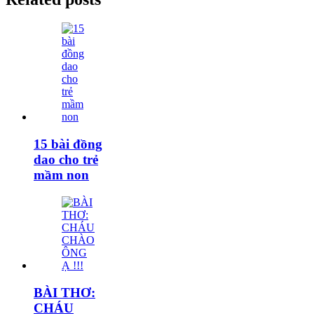
15 bài đồng
dao cho trẻ
mầm non
BÀI THƠ:
CHÁU