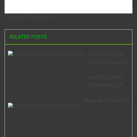
Posted in
Thơ thiếu nhi
RELATED POSTS
15 bài đồng dao
cho trẻ mầm non
BÀI THƠ: CHÁU
CHÀO ÔNG Ạ !!!
Đồng dao Xỉa cá mè