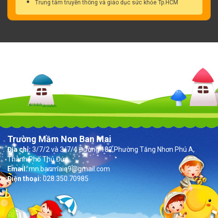
Trung tâm truyền thông và giáo dục sức khỏe Tp.HCM
Trường Mầm Non Ban Mai
Địa chỉ:
3/7/2 và 3/7/4 Đường 182,Phường Tăng Nhơn Phú A,
Thành Phố Thủ Đức
Email:
mn.banmaiq9@gmail.com
Điện thoại:
028.350.70985