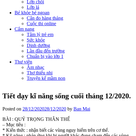
Lớp chồi
Lớp lá
Bé khỏe bé ngoan
Cân đo hàng tháng
Cuộc thi online
Cẩm nang
Tâm lý trẻ em
Sức khỏe
Dinh dưỡng
Lần đầu đến trường
Chuẩn bị vào lớp 1
Thư viện
Âm nhạc
Thơ thiếu nhi
Truyện kể mầm non
Tiết dạy kĩ năng sống cuối tháng 12/2020.
Posted on
28/12/2020
28/12/2020
by
Ban Mai
BÀI : QUÝ TRỌNG THÂN THỂ
– Mục tiêu :
* Kiến thức : nhận biết các vùng nguy hiểm trên cơ thể.
* Kỹ năng : phản ứng khi bị người khác đụng chạm đến các vùng