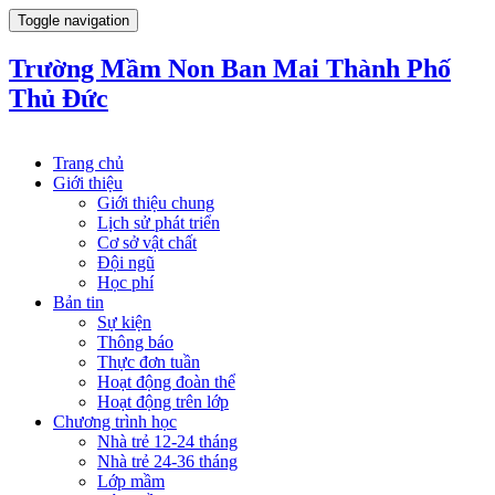
Toggle navigation
Trường Mầm Non Ban Mai Thành Phố
Thủ Đức
Trang chủ
Giới thiệu
Giới thiệu chung
Lịch sử phát triển
Cơ sở vật chất
Đội ngũ
Học phí
Bản tin
Sự kiện
Thông báo
Thực đơn tuần
Hoạt động đoàn thể
Hoạt động trên lớp
Chương trình học
Nhà trẻ 12-24 tháng
Nhà trẻ 24-36 tháng
Lớp mầm