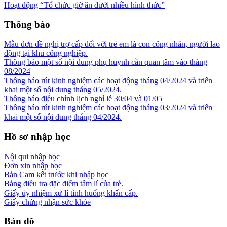
Hoạt động “Tổ chức giờ ăn dưới nhiều hình thức”
Thông báo
Mẫu đơn đề nghị trợ cấp đối với trẻ em là con công nhân, người lao
động tại khu công nghiệp.
Thông báo một số nội dung phụ huynh cần quan tâm vào tháng
08/2024
Thông báo rút kinh nghiệm các hoạt động tháng 04/2024 và triển
khai một số nội dung tháng 05/2024.
Thông báo điều chỉnh lịch nghỉ lễ 30/04 và 01/05
Thông báo rút kinh nghiệm các hoạt động tháng 03/2024 và triển
khai một số nội dung tháng 04/2024.
Hồ sơ nhập học
Nội qui nhập học
Đơn xin nhập học
Bản Cam kết trước khi nhập học
Bảng điều tra đặc điểm tâm lí của trẻ.
Giấy ủy nhiệm xử lí tình huống khẩn cấp.
Giấy chứng nhận sức khỏe
Bản đồ