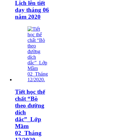
Lịch lên tiết
dạy tháng 06
năm 2020
Tiết học thể
chất “Bò
theo đường
dích
dắc”_Lớp
Mầm
02_Tháng
12/2020.