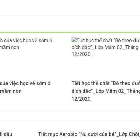
 của việc học vẽ sớm ở
Tiết học thể chất “Bò theo đư
 mầm non
dích dắc”_Lớp Mầm 02_Thán
12/2020.
đi cầu
Tiết mục Aerobic “Nụ cười của bé”_Lớp Chồ