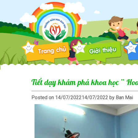
Trường
Mầm
Non
Ban
Mai
Thành
Phố
Tiết dạy khám phá khoa học “ Hoa 
Thủ
Posted on
14/07/2022
14/07/2022
by
Ban Mai
Đức