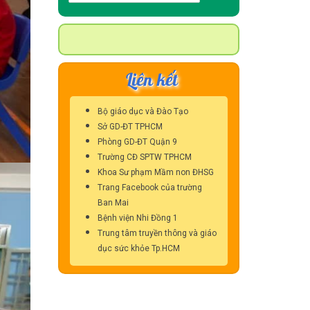
kiếm
cho:
Liên kết
Bộ giáo dục và Đào Tạo
Sở GD-ĐT TPHCM
Phòng GD-ĐT Quận 9
Trường CĐ SPTW TPHCM
Khoa Sư phạm Mầm non ĐHSG
Trang Facebook của trường
Ban Mai
Bệnh viện Nhi Đồng 1
Trung tâm truyền thông và giáo
dục sức khỏe Tp.HCM