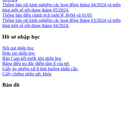
Thông báo rút kinh nghiệm các hoạt động tháng 04/2024 và triển
khai một số nội dung tháng 05/2024.
Thông báo điều chỉnh lịch nghỉ lễ 30/04 và 01/05
Thông báo rút kinh nghiệm các hoạt động tháng 03/2024 và triển
khai một số nội dung tháng 04/2024.
Hồ sơ nhập học
Nội qui nhập học
Đơn xin nhập học
Bản Cam kết trước khi nhập học
Bảng điều tra đặc điểm tâm lí của trẻ.
Giấy ủy nhiệm xử lí tình huống khẩn cấp.
Giấy chứng nhận sức khỏe
Bản đồ