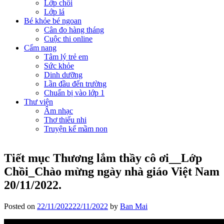
Lớp chồi
Lớp lá
Bé khỏe bé ngoan
Cân đo hàng tháng
Cuộc thi online
Cẩm nang
Tâm lý trẻ em
Sức khỏe
Dinh dưỡng
Lần đầu đến trường
Chuẩn bị vào lớp 1
Thư viện
Âm nhạc
Thơ thiếu nhi
Truyện kể mầm non
Tiết mục Thương lắm thầy cô ơi__Lớp
Chồi_Chào mừng ngày nhà giáo Việt Nam
20/11/2022.
Posted on
22/11/2022
22/11/2022
by
Ban Mai