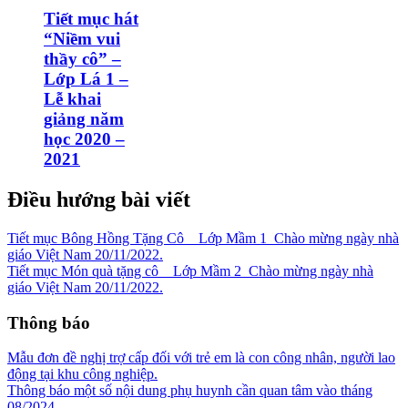
Tiết mục hát
“Niềm vui
thầy cô” –
Lớp Lá 1 –
Lễ khai
giảng năm
học 2020 –
2021
Điều hướng bài viết
Tiết mục Bông Hồng Tặng Cô__Lớp Mầm 1_Chào mừng ngày nhà
giáo Việt Nam 20/11/2022.
Tiết mục Món quà tặng cô__Lớp Mầm 2_Chào mừng ngày nhà
giáo Việt Nam 20/11/2022.
Thông báo
Mẫu đơn đề nghị trợ cấp đối với trẻ em là con công nhân, người lao
động tại khu công nghiệp.
Thông báo một số nội dung phụ huynh cần quan tâm vào tháng
08/2024