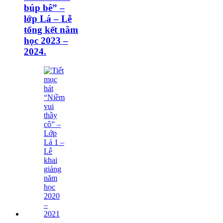
búp bê” –
lớp Lá – Lễ
tổng kết năm
học 2023 –
2024.