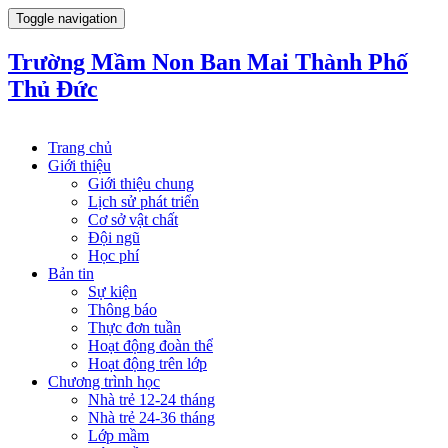
Toggle navigation
Trường Mầm Non Ban Mai Thành Phố
Thủ Đức
Trang chủ
Giới thiệu
Giới thiệu chung
Lịch sử phát triển
Cơ sở vật chất
Đội ngũ
Học phí
Bản tin
Sự kiện
Thông báo
Thực đơn tuần
Hoạt động đoàn thể
Hoạt động trên lớp
Chương trình học
Nhà trẻ 12-24 tháng
Nhà trẻ 24-36 tháng
Lớp mầm