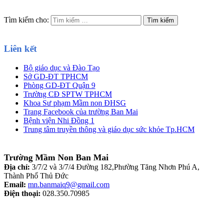
Tìm kiếm cho:
Liên kết
Bộ giáo dục và Đào Tạo
Sở GD-ĐT TPHCM
Phòng GD-ĐT Quận 9
Trường CĐ SPTW TPHCM
Khoa Sư phạm Mầm non ĐHSG
Trang Facebook của trường Ban Mai
Bệnh viện Nhi Đồng 1
Trung tâm truyền thông và giáo dục sức khỏe Tp.HCM
Trường Mầm Non Ban Mai
Địa chỉ:
3/7/2 và 3/7/4 Đường 182,Phường Tăng Nhơn Phú A,
Thành Phố Thủ Đức
Email:
mn.banmaiq9@gmail.com
Điện thoại:
028.350.70985