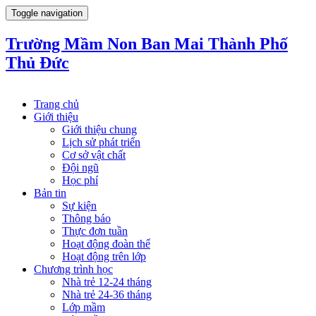
Toggle navigation
Trường Mầm Non Ban Mai Thành Phố
Thủ Đức
Trang chủ
Giới thiệu
Giới thiệu chung
Lịch sử phát triển
Cơ sở vật chất
Đội ngũ
Học phí
Bản tin
Sự kiện
Thông báo
Thực đơn tuần
Hoạt động đoàn thể
Hoạt động trên lớp
Chương trình học
Nhà trẻ 12-24 tháng
Nhà trẻ 24-36 tháng
Lớp mầm