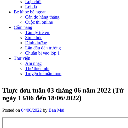
Lớp chồi
Lớp lá
Bé khỏe bé ngoan
Cân đo hàng tháng
Cuộc thi online
Cẩm nang
Tâm lý trẻ em
Sức khỏe
Dinh dưỡng
Lần đầu đến trường
Chuẩn bị vào lớp 1
Thư viện
Âm nhạc
Thơ thiếu nhi
Truyện kể mầm non
Thực đơn tuần 03 tháng 06 năm 2022 (Từ
ngày 13/06 đến 18/06/2022)
Posted on
04/06/2022
by
Ban Mai