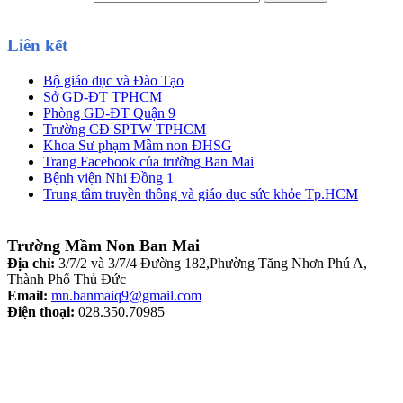
Liên kết
Bộ giáo dục và Đào Tạo
Sở GD-ĐT TPHCM
Phòng GD-ĐT Quận 9
Trường CĐ SPTW TPHCM
Khoa Sư phạm Mầm non ĐHSG
Trang Facebook của trường Ban Mai
Bệnh viện Nhi Đồng 1
Trung tâm truyền thông và giáo dục sức khỏe Tp.HCM
Trường Mầm Non Ban Mai
Địa chỉ:
3/7/2 và 3/7/4 Đường 182,Phường Tăng Nhơn Phú A,
Thành Phố Thủ Đức
Email:
mn.banmaiq9@gmail.com
Điện thoại:
028.350.70985