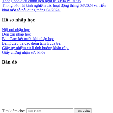
Thông báo điều chỉnh lịch nghỉ lễ 30/04 và 01/05
Thông báo rút kinh nghiệm các hoạt động tháng 03/2024 và triển
khai một số nội dung tháng 04/2024.
Hồ sơ nhập học
Nội qui nhập học
Đơn xin nhập học
Bản Cam kết trước khi nhập học
Bảng điều tra đặc điểm tâm lí của trẻ.
Giấy ủy nhiệm xử lí tình huống khẩn cấp.
Giấy chứng nhận sức khỏe
Bản đồ
Tìm kiếm cho: