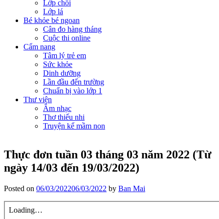
Lớp chồi
Lớp lá
Bé khỏe bé ngoan
Cân đo hàng tháng
Cuộc thi online
Cẩm nang
Tâm lý trẻ em
Sức khỏe
Dinh dưỡng
Lần đầu đến trường
Chuẩn bị vào lớp 1
Thư viện
Âm nhạc
Thơ thiếu nhi
Truyện kể mầm non
Thực đơn tuần 03 tháng 03 năm 2022 (Từ
ngày 14/03 đến 19/03/2022)
Posted on
06/03/2022
06/03/2022
by
Ban Mai