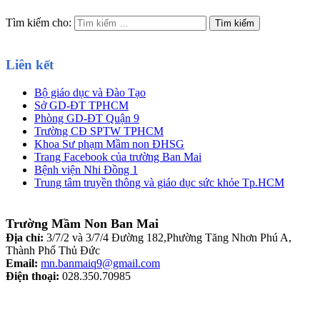
Tìm kiếm cho:
Liên kết
Bộ giáo dục và Đào Tạo
Sở GD-ĐT TPHCM
Phòng GD-ĐT Quận 9
Trường CĐ SPTW TPHCM
Khoa Sư phạm Mầm non ĐHSG
Trang Facebook của trường Ban Mai
Bệnh viện Nhi Đồng 1
Trung tâm truyền thông và giáo dục sức khỏe Tp.HCM
Trường Mầm Non Ban Mai
Địa chỉ:
3/7/2 và 3/7/4 Đường 182,Phường Tăng Nhơn Phú A,
Thành Phố Thủ Đức
Email:
mn.banmaiq9@gmail.com
Điện thoại:
028.350.70985