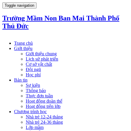
Toggle navigation
Trường Mầm Non Ban Mai Thành Phố
Thủ Đức
Trang chủ
Giới thiệu
Giới thiệu chung
Lịch sử phát triển
Cơ sở vật chất
Đội ngũ
Học phí
Bản tin
Sự kiện
Thông báo
Thực đơn tuần
Hoạt động đoàn thể
Hoạt động trên lớp
Chương trình học
Nhà trẻ 12-24 tháng
Nhà trẻ 24-36 tháng
Lớp mầm