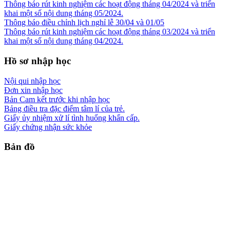
Thông báo rút kinh nghiệm các hoạt động tháng 04/2024 và triển
khai một số nội dung tháng 05/2024.
Thông báo điều chỉnh lịch nghỉ lễ 30/04 và 01/05
Thông báo rút kinh nghiệm các hoạt động tháng 03/2024 và triển
khai một số nội dung tháng 04/2024.
Hồ sơ nhập học
Nội qui nhập học
Đơn xin nhập học
Bản Cam kết trước khi nhập học
Bảng điều tra đặc điểm tâm lí của trẻ.
Giấy ủy nhiệm xử lí tình huống khẩn cấp.
Giấy chứng nhận sức khỏe
Bản đồ