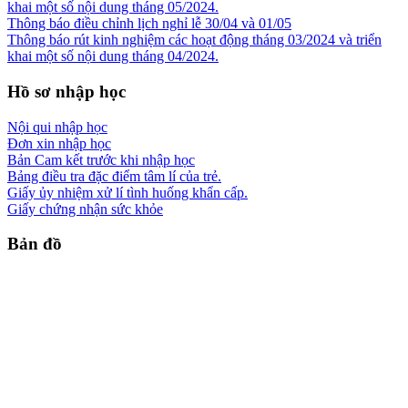
khai một số nội dung tháng 05/2024.
Thông báo điều chỉnh lịch nghỉ lễ 30/04 và 01/05
Thông báo rút kinh nghiệm các hoạt động tháng 03/2024 và triển
khai một số nội dung tháng 04/2024.
Hồ sơ nhập học
Nội qui nhập học
Đơn xin nhập học
Bản Cam kết trước khi nhập học
Bảng điều tra đặc điểm tâm lí của trẻ.
Giấy ủy nhiệm xử lí tình huống khẩn cấp.
Giấy chứng nhận sức khỏe
Bản đồ