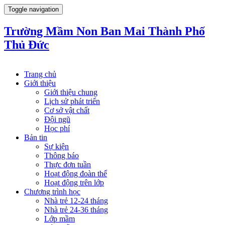
Toggle navigation
Trường Mầm Non Ban Mai Thành Phố
Thủ Đức
Trang chủ
Giới thiệu
Giới thiệu chung
Lịch sử phát triển
Cơ sở vật chất
Đội ngũ
Học phí
Bản tin
Sự kiện
Thông báo
Thực đơn tuần
Hoạt động đoàn thể
Hoạt động trên lớp
Chương trình học
Nhà trẻ 12-24 tháng
Nhà trẻ 24-36 tháng
Lớp mầm