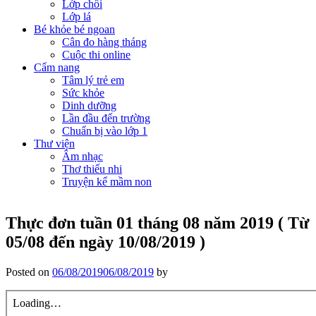
Lớp chồi
Lớp lá
Bé khỏe bé ngoan
Cân đo hàng tháng
Cuộc thi online
Cẩm nang
Tâm lý trẻ em
Sức khỏe
Dinh dưỡng
Lần đầu đến trường
Chuẩn bị vào lớp 1
Thư viện
Âm nhạc
Thơ thiếu nhi
Truyện kể mầm non
Thực đơn tuần 01 tháng 08 năm 2019 ( Từ
05/08 đến ngày 10/08/2019 )
Posted on
06/08/2019
06/08/2019
by