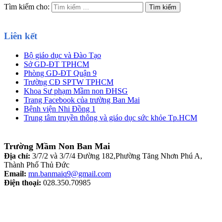
Tìm kiếm cho:
Liên kết
Bộ giáo dục và Đào Tạo
Sở GD-ĐT TPHCM
Phòng GD-ĐT Quận 9
Trường CĐ SPTW TPHCM
Khoa Sư phạm Mầm non ĐHSG
Trang Facebook của trường Ban Mai
Bệnh viện Nhi Đồng 1
Trung tâm truyền thông và giáo dục sức khỏe Tp.HCM
Trường Mầm Non Ban Mai
Địa chỉ:
3/7/2 và 3/7/4 Đường 182,Phường Tăng Nhơn Phú A,
Thành Phố Thủ Đức
Email:
mn.banmaiq9@gmail.com
Điện thoại:
028.350.70985