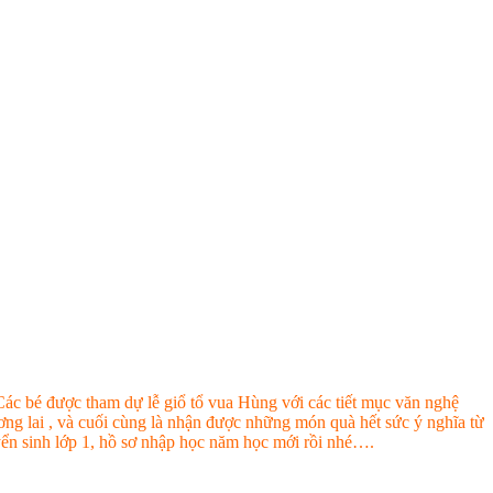
Các bé được tham dự lễ giổ tổ vua Hùng với các tiết mục văn nghệ
tương lai , và cuối cùng là nhận được những món quà hết sức ý nghĩa từ
ển sinh lớp 1, hồ sơ nhập học năm học mới rồi nhé….