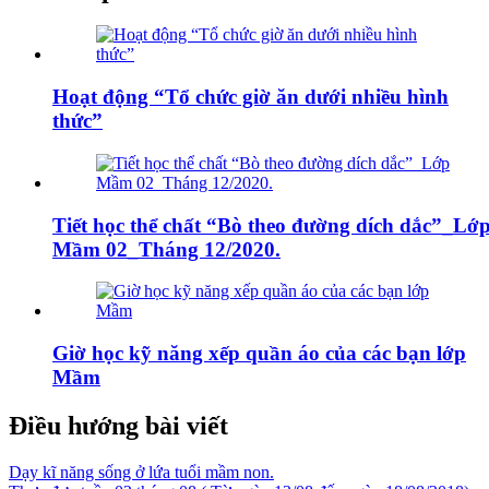
Hoạt động “Tổ chức giờ ăn dưới nhiều hình
thức”
Tiết học thể chất “Bò theo đường dích dắc”_Lớ
Mầm 02_Tháng 12/2020.
Giờ học kỹ năng xếp quần áo của các bạn lớp
Mầm
Điều hướng bài viết
Dạy kĩ năng sống ở lứa tuổi mầm non.