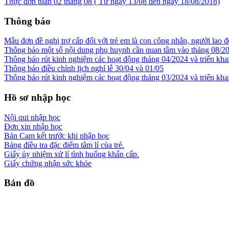
Thực đơn tuần 02 tháng 08 ( Từ ngày 13/08 đến ngày 18/08/2018)
Thông báo
Mẫu đơn đề nghị trợ cấp đối với trẻ em là con công nhân, người lao đ
Thông báo một số nội dung phụ huynh cần quan tâm vào tháng 08/2
Thông báo rút kinh nghiệm các hoạt động tháng 04/2024 và triển kha
Thông báo điều chỉnh lịch nghỉ lễ 30/04 và 01/05
Thông báo rút kinh nghiệm các hoạt động tháng 03/2024 và triển kha
Hồ sơ nhập học
Nội qui nhập học
Đơn xin nhập học
Bản Cam kết trước khi nhập học
Bảng điều tra đặc điểm tâm lí của trẻ.
Giấy ủy nhiệm xử lí tình huống khẩn cấp.
Giấy chứng nhận sức khỏe
Bản đồ