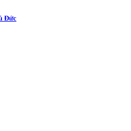
ủ Đức