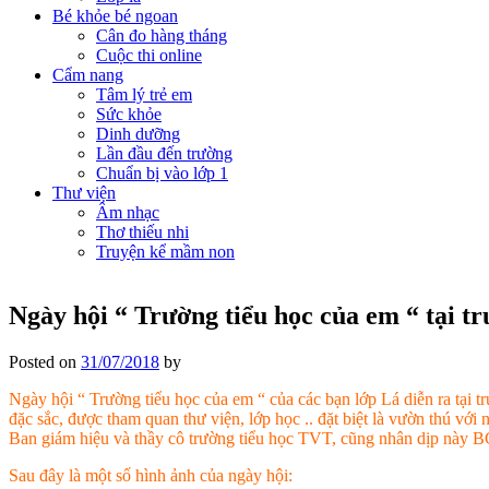
Bé khỏe bé ngoan
Cân đo hàng tháng
Cuộc thi online
Cẩm nang
Tâm lý trẻ em
Sức khỏe
Dinh dưỡng
Lần đầu đến trường
Chuẩn bị vào lớp 1
Thư viện
Âm nhạc
Thơ thiếu nhi
Truyện kể mầm non
Ngày hội “ Trường tiểu học của em “ tại t
Posted on
31/07/2018
by
Ngày hội “ Trường tiểu học của em “ của các bạn lớp Lá diễn ra tại 
đặc sắc, được tham quan thư viện, lớp học .. đặt biệt là vườn thú với
Ban giám hiệu và thầy cô trường tiểu học TVT, cũng nhân dịp này B
Sau đây là một số hình ảnh của ngày hội: