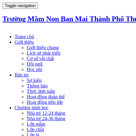
Toggle navigation
Trường Mầm Non Ban Mai Thành Phố Th
Trang chủ
Giới thiệu
Giới thiệu chung
Lịch sử phát triển
Cơ sở vật chất
Đội ngũ
Học phí
Bản tin
Sự kiện
Thông báo
Thực đơn tuần
Hoạt động đoàn thể
Hoạt động trên lớp
Chương trình học
Nhà trẻ 12-24 tháng
Nhà trẻ 24-36 tháng
Lớp mầm
Lớp chồi
Lớp lá