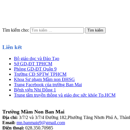
Tìm kiếm cho:
Liên kết
Bộ giáo dục và Đào Tạo
Sở GD-ĐT TPHCM
Phòng GD-ĐT Quận 9
Trường CĐ SPTW TPHCM
Khoa Sư phạm Mầm non ĐHSG
Trang Facebook của trường Ban Mai
Bệnh viện Nhi Đồng 1
Trung tâm truyền thông và giáo dục sức khỏe Tp.HCM
Trường Mầm Non Ban Mai
Địa chỉ:
3/7/2 và 3/7/4 Đường 182,Phường Tăng Nhơn Phú A, Thà
Email:
mn.banmaiq9@gmail.com
Điện thoại:
028.350.70985