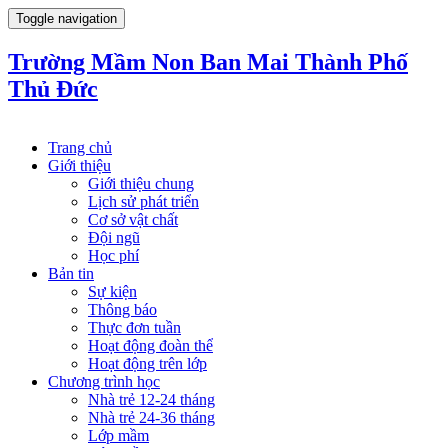
Toggle navigation
Trường Mầm Non Ban Mai Thành Phố
Thủ Đức
Trang chủ
Giới thiệu
Giới thiệu chung
Lịch sử phát triển
Cơ sở vật chất
Đội ngũ
Học phí
Bản tin
Sự kiện
Thông báo
Thực đơn tuần
Hoạt động đoàn thể
Hoạt động trên lớp
Chương trình học
Nhà trẻ 12-24 tháng
Nhà trẻ 24-36 tháng
Lớp mầm