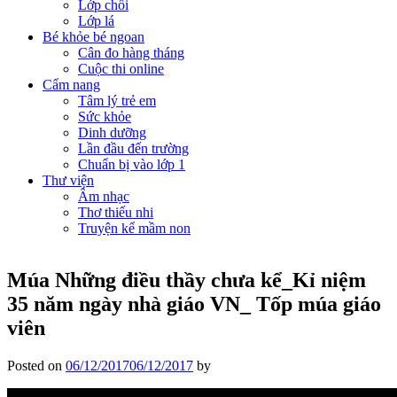
Lớp chồi
Lớp lá
Bé khỏe bé ngoan
Cân đo hàng tháng
Cuộc thi online
Cẩm nang
Tâm lý trẻ em
Sức khỏe
Dinh dưỡng
Lần đầu đến trường
Chuẩn bị vào lớp 1
Thư viện
Âm nhạc
Thơ thiếu nhi
Truyện kể mầm non
Múa Những điều thầy chưa kể_Kỉ niệm
35 năm ngày nhà giáo VN_ Tốp múa giáo
viên
Posted on
06/12/2017
06/12/2017
by