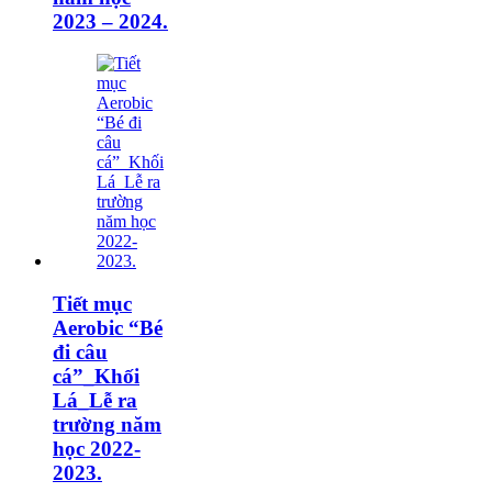
2023 – 2024.
Tiết mục
Aerobic “Bé
đi câu
cá”_Khối
Lá_Lễ ra
trường năm
học 2022-
2023.