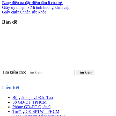
Bảng điều tra đặc điểm tâm lí của trẻ.
Giấy ủy nhiệm xử lí tình huống khẩn cấp.
Giấy chứng nhận sức khỏe
Bản đồ
Tìm kiếm cho:
Liên kết
Bộ giáo dục và Đào Tạo
Sở GD-ĐT TPHCM
Phòng GD-ĐT Quận 9
Trường CĐ SPTW TPHCM