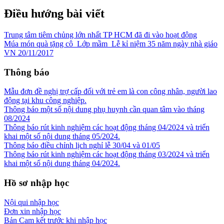
Điều hướng bài viết
Trung tâm tiêm chủng lớn nhất TP HCM đã đi vào hoạt động
Múa món quà tặng cô_Lớp mầm_Lễ kỉ niệm 35 năm ngày nhà giáo
VN 20/11/2017
Thông báo
Mẫu đơn đề nghị trợ cấp đối với trẻ em là con công nhân, người lao
động tại khu công nghiệp.
Thông báo một số nội dung phụ huynh cần quan tâm vào tháng
08/2024
Thông báo rút kinh nghiệm các hoạt động tháng 04/2024 và triển
khai một số nội dung tháng 05/2024.
Thông báo điều chỉnh lịch nghỉ lễ 30/04 và 01/05
Thông báo rút kinh nghiệm các hoạt động tháng 03/2024 và triển
khai một số nội dung tháng 04/2024.
Hồ sơ nhập học
Nội qui nhập học
Đơn xin nhập học
Bản Cam kết trước khi nhập học