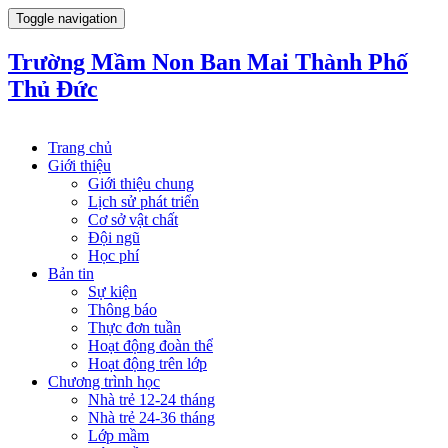
Toggle navigation
Trường Mầm Non Ban Mai Thành Phố
Thủ Đức
Trang chủ
Giới thiệu
Giới thiệu chung
Lịch sử phát triển
Cơ sở vật chất
Đội ngũ
Học phí
Bản tin
Sự kiện
Thông báo
Thực đơn tuần
Hoạt động đoàn thể
Hoạt động trên lớp
Chương trình học
Nhà trẻ 12-24 tháng
Nhà trẻ 24-36 tháng
Lớp mầm