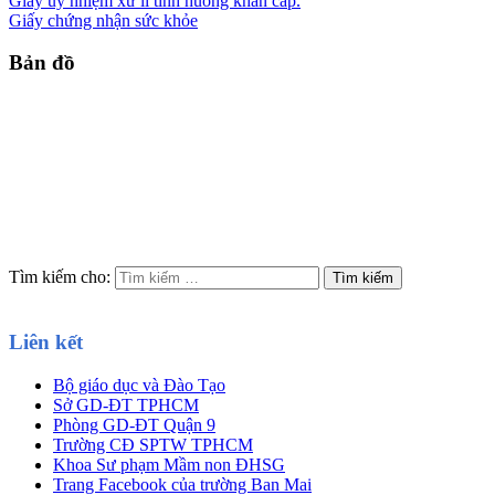
Giấy ủy nhiệm xử lí tình huống khẩn cấp.
Giấy chứng nhận sức khỏe
Bản đồ
Tìm kiếm cho:
Liên kết
Bộ giáo dục và Đào Tạo
Sở GD-ĐT TPHCM
Phòng GD-ĐT Quận 9
Trường CĐ SPTW TPHCM
Khoa Sư phạm Mầm non ĐHSG
Trang Facebook của trường Ban Mai