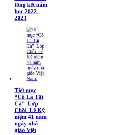
tổng kết năm
học 2022-
2023
Tiết mục
“Cô Là Tất
Cả”_Lớp
Chồi_Lễ Kỷ
niệm 41 năm
ngày nhà
giáo Việt