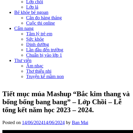
Lớp chồi
Lớp lá
Bé khỏe bé ngoan
Cân đo hàng tháng
Cuộc thi online
Cẩm nang
Tâm lý trẻ em
Sức khỏe
Dinh dưỡng
Lần đầu đến trường
Chuẩn bị vào lớp 1
Thư viện
Âm nhạc
Thơ thiếu nhi
Truyện kể mầm non
Tiết mục múa Mashup “Bắc kim thang và
bống bống bang bang” – Lớp Chồi – Lễ
tổng kết năm học 2023 – 2024.
Posted on
14/06/2024
14/06/2024
by
Ban Mai