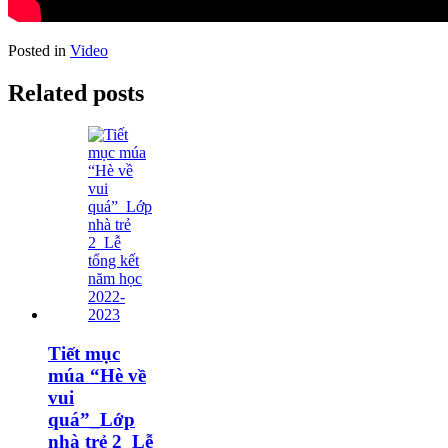
Posted in
Video
Related posts
Tiết mục
múa “Hè về
vui
quá”_Lớp
nhà trẻ 2_Lễ