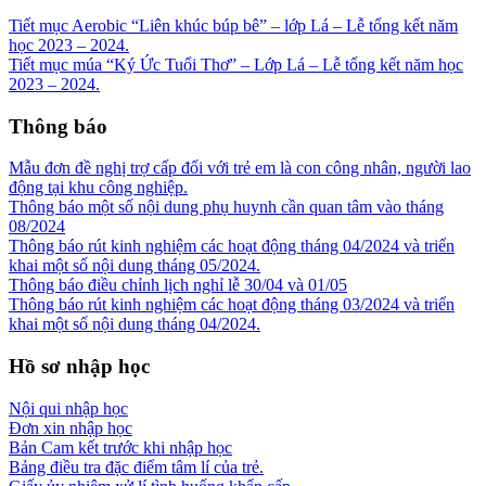
Tiết mục Aerobic “Liên khúc búp bê” – lớp Lá – Lễ tổng kết năm
học 2023 – 2024.
Tiết mục múa “Ký Ức Tuổi Thơ” – Lớp Lá – Lễ tổng kết năm học
2023 – 2024.
Thông báo
Mẫu đơn đề nghị trợ cấp đối với trẻ em là con công nhân, người lao
động tại khu công nghiệp.
Thông báo một số nội dung phụ huynh cần quan tâm vào tháng
08/2024
Thông báo rút kinh nghiệm các hoạt động tháng 04/2024 và triển
khai một số nội dung tháng 05/2024.
Thông báo điều chỉnh lịch nghỉ lễ 30/04 và 01/05
Thông báo rút kinh nghiệm các hoạt động tháng 03/2024 và triển
khai một số nội dung tháng 04/2024.
Hồ sơ nhập học
Nội qui nhập học
Đơn xin nhập học
Bản Cam kết trước khi nhập học
Bảng điều tra đặc điểm tâm lí của trẻ.