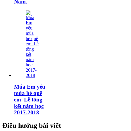
Nam.
Múa Em yêu
mùa hè quê
em_Lễ tổng
kết năm học
2017-2018
Điều hướng bài viết