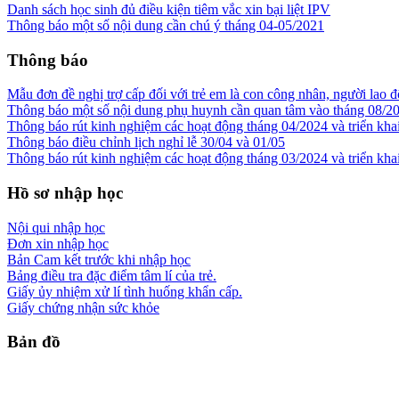
Danh sách học sinh đủ điều kiện tiêm vắc xin bại liệt IPV
Thông báo một số nội dung cần chú ý tháng 04-05/2021
Thông báo
Mẫu đơn đề nghị trợ cấp đối với trẻ em là con công nhân, người lao đ
Thông báo một số nội dung phụ huynh cần quan tâm vào tháng 08/2
Thông báo rút kinh nghiệm các hoạt động tháng 04/2024 và triển kha
Thông báo điều chỉnh lịch nghỉ lễ 30/04 và 01/05
Thông báo rút kinh nghiệm các hoạt động tháng 03/2024 và triển kha
Hồ sơ nhập học
Nội qui nhập học
Đơn xin nhập học
Bản Cam kết trước khi nhập học
Bảng điều tra đặc điểm tâm lí của trẻ.
Giấy ủy nhiệm xử lí tình huống khẩn cấp.
Giấy chứng nhận sức khỏe
Bản đồ