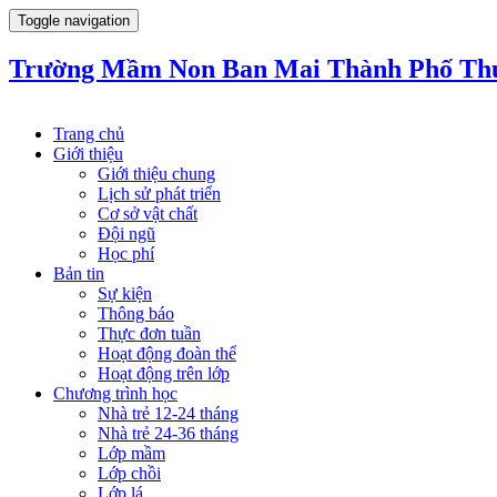
Toggle navigation
Trường Mầm Non Ban Mai Thành Phố Th
Trang chủ
Giới thiệu
Giới thiệu chung
Lịch sử phát triển
Cơ sở vật chất
Đội ngũ
Học phí
Bản tin
Sự kiện
Thông báo
Thực đơn tuần
Hoạt động đoàn thể
Hoạt động trên lớp
Chương trình học
Nhà trẻ 12-24 tháng
Nhà trẻ 24-36 tháng
Lớp mầm
Lớp chồi
Lớp lá