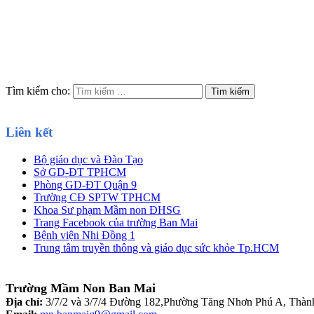
Tìm kiếm cho:
Liên kết
Bộ giáo dục và Đào Tạo
Sở GD-ĐT TPHCM
Phòng GD-ĐT Quận 9
Trường CĐ SPTW TPHCM
Khoa Sư phạm Mầm non ĐHSG
Trang Facebook của trường Ban Mai
Bệnh viện Nhi Đồng 1
Trung tâm truyền thông và giáo dục sức khỏe Tp.HCM
Trường Mầm Non Ban Mai
Địa chỉ:
3/7/2 và 3/7/4 Đường 182,Phường Tăng Nhơn Phú A, Thà