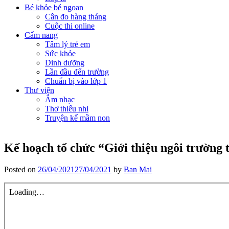
Bé khỏe bé ngoan
Cân đo hàng tháng
Cuộc thi online
Cẩm nang
Tâm lý trẻ em
Sức khỏe
Dinh dưỡng
Lần đầu đến trường
Chuẩn bị vào lớp 1
Thư viện
Âm nhạc
Thơ thiếu nhi
Truyện kể mầm non
Kế hoạch tổ chức “Giới thiệu ngôi trường 
Posted on
26/04/2021
27/04/2021
by
Ban Mai