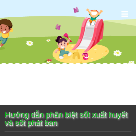
Trường
Toggle
Mầm
naviga
Non
Ban
Mai
Thành
Phố
Thủ
Đức
Hướng dẫn phân biệt sốt xuất huyết
và sốt phát ban