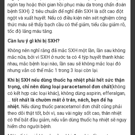
ngón tay hoặc thời gian hồi phục màu da trong chẩn đoán
bệnh SXH). 2 tiêu chuẩn để nghĩ đến SXH là sốt cao đột
ngột và xuất huyết. Nếu có điều kiện nên xét nghiệm công
thức máu sẽ thấy bạch cầu có thể giảm, tiểu cầu giảm rõ,
tốc độ lắng máu tăng.
Cần lưu ý gì khi bị SXH?
Không nên nghĩ rằng đã mắc SXH một lần, lần sau không
mắc nữa, bởi vì SXH ở nước ta có 4 týp huyết thanh khác
nhau, mắc bệnh loại nào, lần sau sẽ không mắc loại đó
nhưng vẫn có thể mắc 1 trong 3 loại còn lại.
Khi bị SXH nếu dùng thuốc hạ nhiệt phải hết sức thận
trọng, chỉ nên dùng loại paracetamol đơn chất
(không
có kết hợp các loại khác), không dùng aspirin, efferalgan,
…
tốt nhất là chườm mát ở trán, nách, bẹn để hạ
nhiệt.
Nếu dùng thuốc paracetamol đơn chất cũng phải
theo dõi thật tốt, bởi vì, sau vài ngày sốt cao, thân nhiệt
có thể bắt đầu giảm, nếu vẫn dùng thuốc hạ nhiệt sẽ nguy
hiểm cho người bệnh.