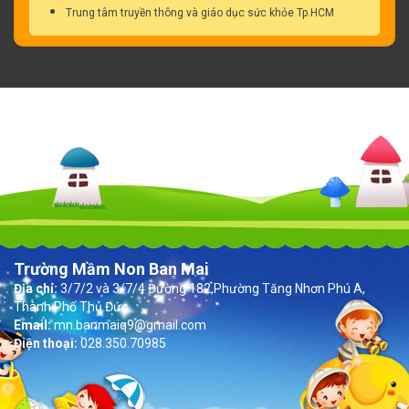
Trung tâm truyền thông và giáo dục sức khỏe Tp.HCM
Trường Mầm Non Ban Mai
Địa chỉ:
3/7/2 và 3/7/4 Đường 182,Phường Tăng Nhơn Phú A,
Thành Phố Thủ Đức
Email:
mn.banmaiq9@gmail.com
Điện thoại:
028.350.70985