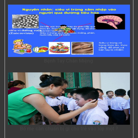
Bệnh Tay Chân Miệng
Bố mẹ cần chuẩn bị gì cho trẻ vào lớp một ?