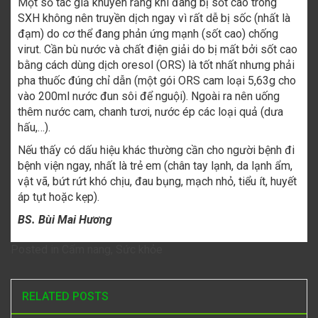
Một số tác giả khuyên rằng khi đang bị sốt cao trong
SXH không nên truyền dịch ngay vì rất dễ bị sốc (nhất là
đạm) do cơ thể đang phản ứng mạnh (sốt cao) chống
virut. Cần bù nước và chất điện giải do bị mất bởi sốt cao
bằng cách dùng dịch oresol (ORS) là tốt nhất nhưng phải
pha thuốc đúng chỉ dẫn (một gói ORS cam loại 5,63g cho
vào 200ml nước đun sôi để nguội). Ngoài ra nên uống
thêm nước cam, chanh tươi, nước ép các loại quả (dưa
hấu,…).
Nếu thấy có dấu hiệu khác thường cần cho người bệnh đi
bệnh viện ngay, nhất là trẻ em (chân tay lạnh, da lạnh ẩm,
vật vã, bứt rứt khó chịu, đau bụng, mạch nhỏ, tiểu ít, huyết
áp tụt hoặc kẹp).
BS. Bùi Mai Hương
Posted in
Cẩm nang
,
Sức khỏe
RELATED POSTS