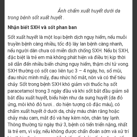
Ảnh chấm xuất huyết dưới da
trong bệnh sốt xuất huyết .
Nhận biết SXH và sốt phan ban
Sốt xuất huyết là một loại bệnh dịch nguy hiểm, nếu muỗi
truyền bệnh càng nhiều, tốc độ lây lan bệnh càng nhanh,
nếu người dân chưa có miễn dịch chống SXH. Nếu bị SXH,
đặc biệt là trẻ em mà không phát hiện và điều trị kịp thời
sẽ dẫn đến nhiều biến chứng nguy hiểm, thậm chí tử vong.
SXH thường có sốt cao liên tục 3 – 4 ngày, ho, sổ mũi,
đau nhức mình mẩy, đau nhức hố mắt, nôn và có thể tiêu
chảy. Sốt trong bệnh SXH khó giảm với thuốc hạ sốt
paracetamol trong 3 ngày đầu và khi sốt bắt đầu giảm sẽ
bắt đầu xuất huyết, biểu hiện như da sung huyết (da đỏ
ửng, môi khô đỏ tươi… do hiện tượng cô đặc máu), có
chấm xuất huyết ở dưới da, chảy máu chân răng hoặc
chảy máu cam, mắt đỏ và hay kèm nôn, chân tay lạnh.
Thông thường từ ngày thứ 3, bệnh có tiến triển nặng, nhất
là trẻ em, vì vậy, nếu không được chẩn đoán sớm và xử trí