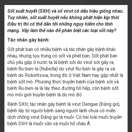
Posted on
28/07/2017
28/07/2017
by
Sốt xuất huyết (SXH) và số virut có dấu hiệu giống nhau.
Tuy nhiên, sốt xuất huyết nếu không phát hiện kịp thời
điều trị thì có thể dẫn tới những nguy hiểm cho tính
mạng. Vậy làm thế nào để phân biệt các loại sốt này?
Tác nhân gây bệnh:
Sốt phát ban có nhiều bệnh và tác nhân gây bệnh khác
nhau, nhưng tựu trung có sốt và phát ban. Sốt phát ban
chủ yếu gặp ở nước ta là bệnh sởi do virut sởi gây ra,
bệnh Ru-ben-la (Rubella) do virut Ru-ben-la gây ra và
bệnh do Rickettssia, trong đó ở Việt Nam hay gặp nhất là
bệnh sốt mò. Phương thức truyền bệnh của bệnh sởi và
bệnh Ru-ben-la là lây theo đường hô hấp, còn bệnh sốt
mò môi giới truyền bệnh là do mò đỏ.
Bệnh SXH, tác nhân gây bệnh là virut Dengue (Đăng gơ),
bệnh lây từ người bệnh sang người lành chưa có miễn
dịch chống virut Đăng gơ là muỗi. Có hai loài muỗi truyền
bệnh SXH là muỗi vằn và muỗi hổ châu Á.