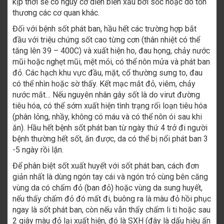
kịp thời sẽ có nguy cơ diễn biến xấu bởi sốc hoặc do tổn
thương các cơ quan khác.
Đối với bệnh sốt phát ban, hầu hết các trường hợp bắt
đầu với triệu chứng sốt cao từng cơn (thân nhiệt có thể
tăng lên 39 – 400C) và xuất hiện ho, đau họng, chảy nước
mũi hoặc nghẹt mũi, mệt mỏi, có thể nôn mửa và phát ban
đỏ. Các hạch khu vực đầu, mặt, cổ thường sưng to, đau
có thể nhìn hoặc sờ thấy. Kết mạc mắt đỏ, viêm, chảy
nước mắt… Nếu nguyên nhân gây sốt là do virut đường
tiêu hóa, có thể sớm xuất hiện tình trạng rối loạn tiêu hóa
(phân lỏng, nhầy, không có máu và có thể nôn ói sau khi
ăn). Hầu hết bệnh sốt phát ban từ ngày thứ 4 trở đi người
bệnh thường hết sốt, ăn được, da có thể bị nổi phát ban 3
-5 ngày rồi lặn.
Để phân biệt sốt xuất huyết với sốt phát ban, cách đơn
giản nhất là dùng ngón tay cái và ngón trỏ cùng bên căng
vùng da có chấm đỏ (ban đỏ) hoặc vùng da sung huyết,
nếu thấy chấm đỏ đó mất đi, buông ra là màu đỏ hồi phục
ngay là sốt phát ban, còn nếu vẫn thấy chấm li ti hoặc sau
2 giây màu đỏ lại xuất hiện, đó là SXH (đây là dấu hiệu ấn