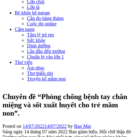
Lớp chồi
Lớp lá
Bé khỏe bé ngoan
Cân đo hàng tháng
Cuộc thi online
Cẩm nang
Tâm lý trẻ em
Sức khỏe
Dinh dưỡng
Lần đầu đến trường
Chuẩn bị vào lớp 1
Thư viện
Âm nhạc
Thơ thiếu nhi
Truyện kể mầm non
Chuyên đề “Phòng chống bệnh tay chân
miệng và sốt xuất huyết cho trẻ mầm
non”.
Posted on
14/07/2022
14/07/2022
by
Ban Mai
Sáng ngày 14 tháng 07 năm 2022 Ban giám hiệu, Hội chữ thập đỏ