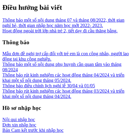
Điều hướng bài viết
Thông báo một số nội dung tháng 07 và tháng 08/2022, thời gian
nghỉ hè, thời gian nhập học năm học mới 2022- 2023.
Hoạt động ngoài trời lớp nhà trẻ 2, tiết dạy đi cầu thăng bằng.
Thông báo
Mẫu đơn đề nghị trợ cấp đối với trẻ em là con công nhân, người lao
động tại khu công nghiệp.
Thông báo một số nội dung phụ huynh cần quan tâm vào tháng
08/2024
Thông báo rút kinh nghiệm các hoạt động tháng 04/2024 và triển
khai một số nội dung tháng 05/2024.
Thông báo điều chỉnh lịch nghỉ lễ 30/04 và 01/05
Thông báo rút kinh nghiệm các hoạt động tháng 03/2024 và triển
khai một số nội dung tháng 04/2024.
Hồ sơ nhập học
Nội qui nhập học
Đơn xin nhập học
Bản Cam kết trước khi nhập học