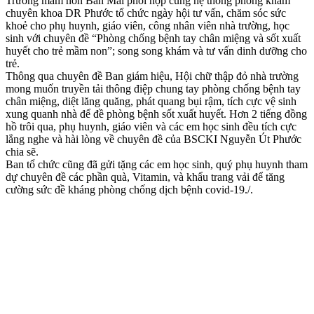
Trường mầm non Ban Mai phối hợp cùng hệ thống phòng khám
chuyên khoa DR Phước tổ chức ngày hội tư vấn, chăm sóc sức
khoẻ cho phụ huynh, giáo viên, công nhân viên nhà trường, học
sinh với chuyên đề “Phòng chống bệnh tay chân miệng và sốt xuất
huyết cho trẻ mầm non”; song song khám và tư vấn dinh dưỡng cho
trẻ.
Thông qua chuyên đề Ban giám hiệu, Hội chữ thập đỏ nhà trường
mong muốn truyền tải thông điệp chung tay phòng chống bệnh tay
chân miệng, diệt lăng quăng, phát quang bụi rậm, tích cực vệ sinh
xung quanh nhà để đề phòng bệnh sốt xuất huyết. Hơn 2 tiếng đồng
hồ trôi qua, phụ huynh, giáo viên và các em học sinh đều tích cực
lắng nghe và hài lòng về chuyên đề của BSCKI Nguyễn Út Phước
chia sẽ.
Ban tổ chức cũng đã gửi tặng các em học sinh, quý phụ huynh tham
dự chuyên đề các phần quà, Vitamin, và khẩu trang vải để tăng
cường sức đề kháng phòng chống dịch bệnh covid-19./.