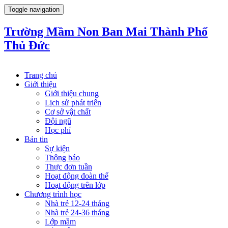
Toggle navigation
Trường Mầm Non Ban Mai Thành Phố
Thủ Đức
Trang chủ
Giới thiệu
Giới thiệu chung
Lịch sử phát triển
Cơ sở vật chất
Đội ngũ
Học phí
Bản tin
Sự kiện
Thông báo
Thực đơn tuần
Hoạt động đoàn thể
Hoạt động trên lớp
Chương trình học
Nhà trẻ 12-24 tháng
Nhà trẻ 24-36 tháng
Lớp mầm