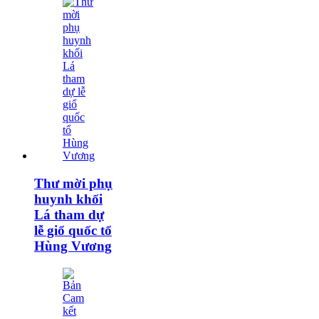
Thư mời phụ
huynh khối
Lá tham dự
lễ giổ quốc tổ
Hùng Vương