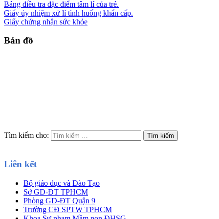
Bảng điều tra đặc điểm tâm lí của trẻ.
Giấy ủy nhiệm xử lí tình huống khẩn cấp.
Giấy chứng nhận sức khỏe
Bản đồ
Tìm kiếm cho:
Liên kết
Bộ giáo dục và Đào Tạo
Sở GD-ĐT TPHCM
Phòng GD-ĐT Quận 9
Trường CĐ SPTW TPHCM
Khoa Sư phạm Mầm non ĐHSG