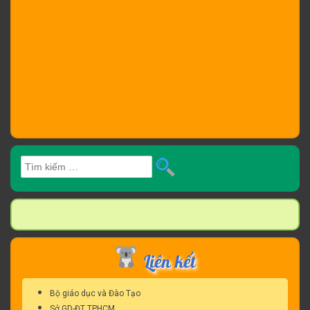
Tìm
kiếm
cho:
Liên kết
Bộ giáo dục và Đào Tạo
Sở GD-ĐT TPHCM