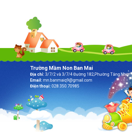
Trường Mầm Non Ban Mai
Địa chỉ:
3/7/2 và 3/7/4 Đường 182,Phường Tăng Nhơn 
Email:
mn.banmaiq9@gmail.com
Điện thoại:
028.350.70985