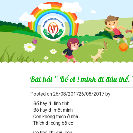
Trường
Mầm
Non
Ban
Mai
Thành
Phố
Bài hát ” Bố ơi ! mình đi đâu thế. 
Thủ
Posted on
26/08/2017
26/08/2017
by
Đức
Bố hay đi linh tinh
Bố hay đi một mình
Con không thích ở nhà
Thích đi cùng bố cơ
Có khó chi đâu con