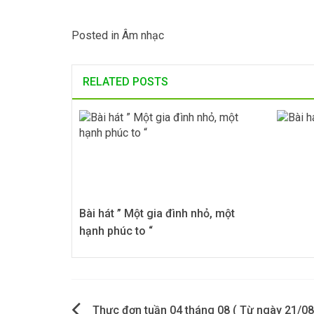
Posted in
Âm nhạc
RELATED POSTS
Bài hát ” Một gia đình nhỏ, một
hạnh phúc to “
Điều
Thực đơn tuần 04 tháng 08 ( Từ ngày 21/0