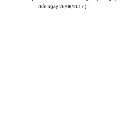
hướng
đến ngày 26/08/2017 )
bài
viết