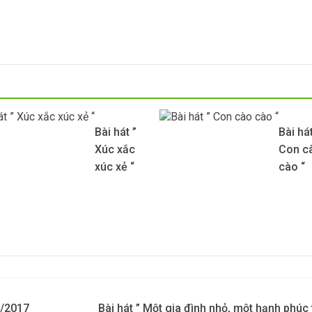
Bài hát ”
Bài hát
Xúc xắc
Con c
xúc xẻ “
cào “
8/2017
Bài hát ” Một gia đình nhỏ, một hạnh phúc 