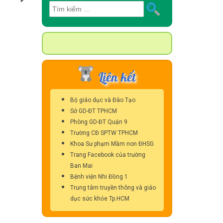
Tìm
kiếm
cho:
Liên kết
Bộ giáo dục và Đào Tạo
Sở GD-ĐT TPHCM
Phòng GD-ĐT Quận 9
Trường CĐ SPTW TPHCM
Khoa Sư phạm Mầm non ĐHSG
Trang Facebook của trường
Ban Mai
Bệnh viện Nhi Đồng 1
Trung tâm truyền thông và giáo
dục sức khỏe Tp.HCM