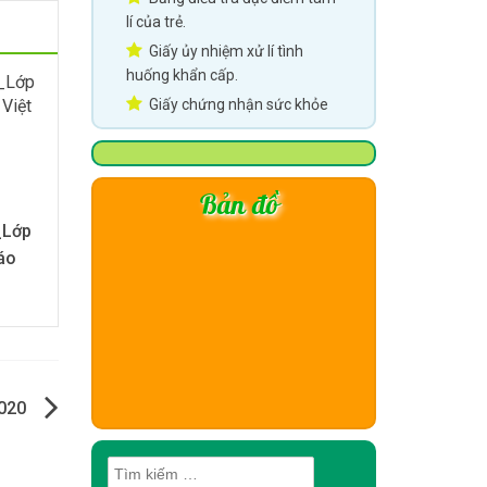
lí của trẻ.
Giấy ủy nhiệm xử lí tình
huống khẩn cấp.
Giấy chứng nhận sức khỏe
Bản đồ
_Lớp
áo
020
Tìm