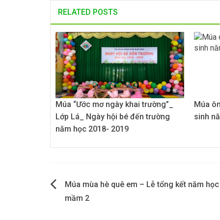
RELATED POSTS
Múa “Ước mơ ngày khai trường”_
Múa ôn
Lớp Lá_ Ngày hội bé đến trường
sinh n
năm học 2018- 2019
Điều
Múa mùa hè quê em – Lễ tổng kết năm học
hướng
mầm 2
bài