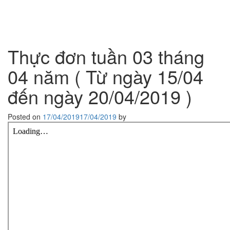
Trường
Tog
Mầm
navi
Non
Thực đơn tuần 03 tháng
Ban
04 năm ( Từ ngày 15/04
Mai
đến ngày 20/04/2019 )
Thành
Posted on
17/04/2019
17/04/2019
by
Phố
Thủ
Đức