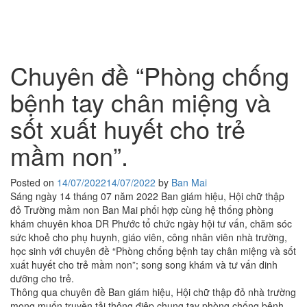
Trường
Tog
Mầm
navi
Non
Chuyên đề “Phòng chống
Ban
bệnh tay chân miệng và
Mai
sốt xuất huyết cho trẻ
Thành
mầm non”.
Phố
Posted on
14/07/2022
14/07/2022
by
Ban Mai
Thủ
Sáng ngày 14 tháng 07 năm 2022 Ban giám hiệu, Hội chữ thập
đỏ Trường mầm non Ban Mai phối hợp cùng hệ thống phòng
Đức
khám chuyên khoa DR Phước tổ chức ngày hội tư vấn, chăm sóc
sức khoẻ cho phụ huynh, giáo viên, công nhân viên nhà trường,
học sinh với chuyên đề “Phòng chống bệnh tay chân miệng và sốt
xuất huyết cho trẻ mầm non”; song song khám và tư vấn dinh
dưỡng cho trẻ.
Thông qua chuyên đề Ban giám hiệu, Hội chữ thập đỏ nhà trường
mong muốn truyền tải thông điệp chung tay phòng chống bệnh